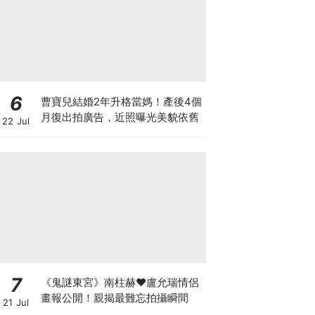
6
曹寶兒結婚2年升格當媽！產後4個
月復出拍廣告，近照曝光美貌依舊
22 Jul
7
《鬼謎東宮》南柱赫♥盧允瑞情侶
畫報公開！親揭最難忘拍攝瞬間
21 Jul