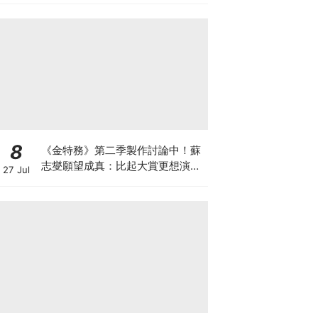
8
《金特務》第二季製作討論中！蘇
志燮願望成真：比起大賞更想演續
27 Jul
集