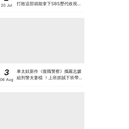
打敗這部就能拿下SBS歷代收視冠
20 Jul
軍
3
車太鉉新作《復職警察》攜嚴志媛
組刑警夫妻檔 ！上班抓賊下班帶五
06 Aug
寶