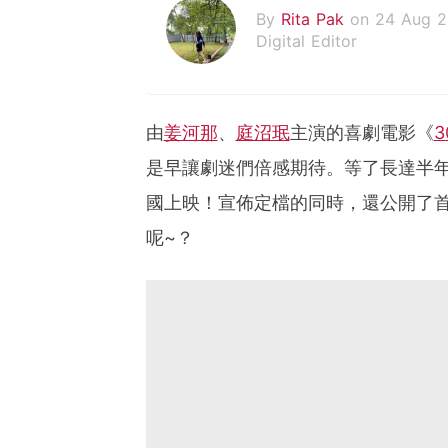
By
Rita Pak
on 24 Aug 
Digital Editor
由
姜河那
、
庭沼珉
主演的喜劇電影《
3
是早讓劇迷們倍感期待。等了長達半年
國上映！宣佈定檔的同時，還公開了
呢~？