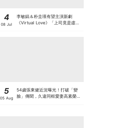
4
李敏鎬＆朴圭瑛有望主演新劇
《Virtual Love》「上司竟是虛擬
08 Jul
偶像」爆笑雙重生活展開
5
54歲張東健近況曝光！打破「變
臉」傳聞，久違同框愛妻高素榮甜
05 Aug
喊：親愛的～