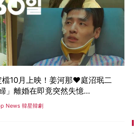
定檔10月上映！姜河那❤庭沼珉二
」離婚在即竟突然失憶...
op News 韓星韓劇