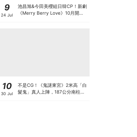
9
池昌旭&今田美櫻組日韓CP！新劇
《Merry Berry Love》10月開
24 Jul
播，體型差太心動～
10
不是CG！《鬼謎東宮》2米高「白
髮鬼」真人上陣，187公分南柱赫
30 Jul
秒變小鳥依人