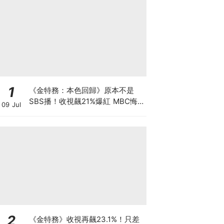
1
《金特務：本色回歸》原本不是
SBS播！收視飆21%爆紅 MBC悔
09 Jul
到列為「禁詞」
2
《金特務》收視再飆23.1%！只差