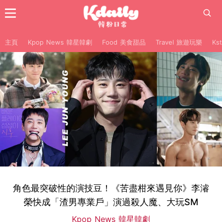
主頁
Kpop News 韓星韓劇
Food 美食甜品
Travel 旅遊玩樂
Ks
角色最突破性的演技豆！《苦盡柑來遇見你》李濬
榮快成「渣男專業戶」演過殺人魔、大玩SM
Kpop News 韓星韓劇