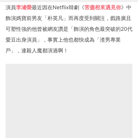
演員
李濬榮
最近因在Netflix韓劇《
苦盡柑來遇見你
》中
飾演媽寶前男友「朴英凡」而再度受到關注，戲路廣且
可塑性強的他曾被網友讚是「飾演的角色最突破的20代
愛豆出身演員」，事實上他也都快成為「渣男專業
戶」，連殺人魔都演過啊！