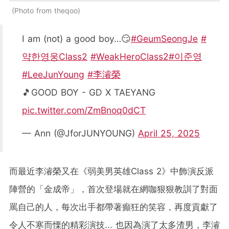
Photo from theqoo
I am (not) a good boy…😏
#GeumSeongJe
#
약한영웅Class2
#WeakHeroClass2
#이준영
#LeeJunYoung
#李濬榮
🎵GOOD BOY - GD X TAEYANG
pic.twitter.com/ZmBnoq0dCT
— Ann (@JforJUNYOUNG)
April 25, 2025
而最近李濬榮又在《弱美男英雄Class 2》中飾演反派
陣營的「金成帝」，首次登場就在網咖狠狠教訓了對面
罵自己的人，每次出手都帶著癲狂的笑容，再度貢獻了
令人不寒而慄的精彩演技... 也因為演了太多渣男，李濬