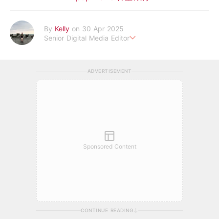
By
Kelly
on 30 Apr 2025
Senior Digital Media Editor
假韓妞真台妹///日常追星追劇。
ADVERTISEMENT
Sponsored Content
CONTINUE READING