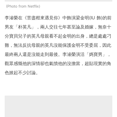
Photo from Netflix
李濬榮在《苦盡柑來遇見你》中飾演梁金明(IU 飾)的前
男友「朴英凡」，兩人交往七年甚至論及婚嫁，無奈十
分寶貝兒子的英凡母親看不起金明的出身，總是處處刁
難，無法反抗母親的英凡沒能保護金明不受委屈，因此
最終兩人還是沒能走到最後。李濬榮演活「媽寶男」，
觀眾感慨他的深情卻也氣憤他的沒擔當，超貼現實的角
色掀起不少討論。