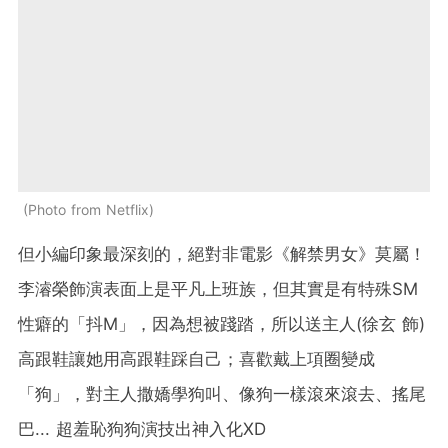
Photo from Netflix
但小編印象最深刻的，絕對非電影《解禁男女》莫屬！
李濬榮飾演表面上是平凡上班族，但其實是有特殊SM
性癖的「抖M」，因為想被踐踏，所以送主人(徐玄 飾)
高跟鞋讓她用高跟鞋踩自己；喜歡戴上項圈變成
「狗」，對主人撒嬌學狗叫、像狗一樣滾來滾去、搖尾
巴... 超羞恥狗狗演技出神入化XD