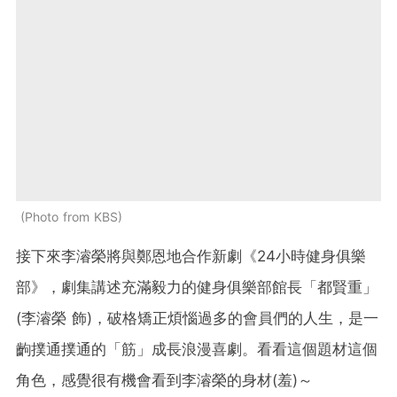
Photo from KBS
接下來李濬榮將與鄭恩地合作新劇《24小時健身俱樂
部》，劇集講述充滿毅力的健身俱樂部館長「都賢重」
(李濬榮 飾)，破格矯正煩惱過多的會員們的人生，是一
齣撲通撲通的「筋」成長浪漫喜劇。看看這個題材這個
角色，感覺很有機會看到李濬榮的身材(羞)～