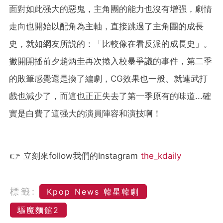
面對如此强大的惡鬼，主角團的能力也沒有增强，劇情
走向也開始以配角為主軸，直接跳過了主角團的成長
史，就如網友所説的：「比較像在看反派的成長史」。
撇開開播前夕趙炳圭再次捲入校暴爭議的事件，第二季
的敗筆感覺還是換了編劇，CG效果也一般、就連武打
戲也減少了，而這也正正失去了第一季原有的味道...確
實是白費了這强大的演員陣容和演技啊！
👉 立刻來follow我們的Instagram
the_kdaily
標籤:
Kpop News 韓星韓劇
驅魔麵館2