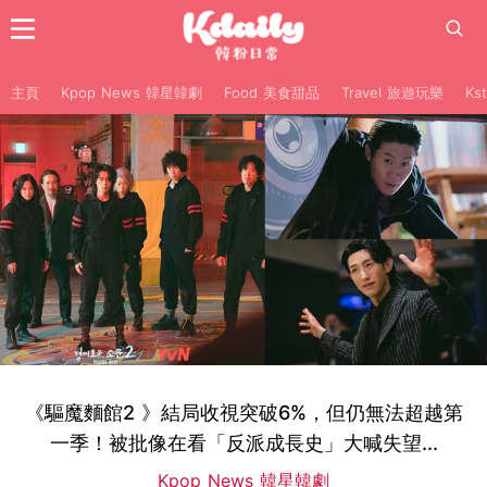
主頁
Kpop News 韓星韓劇
Food 美食甜品
Travel 旅遊玩樂
Ks
《驅魔麵館2 》結局收視突破6%，但仍無法超越第
一季！被批像在看「反派成長史」大喊失望...
Kpop News 韓星韓劇