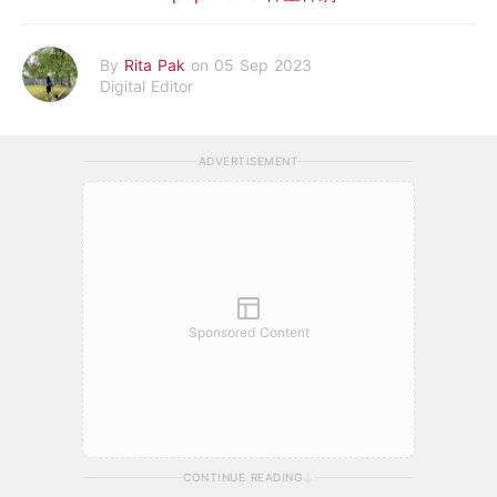
By
Rita Pak
on 05 Sep 2023
Digital Editor
ADVERTISEMENT
Sponsored Content
CONTINUE READING