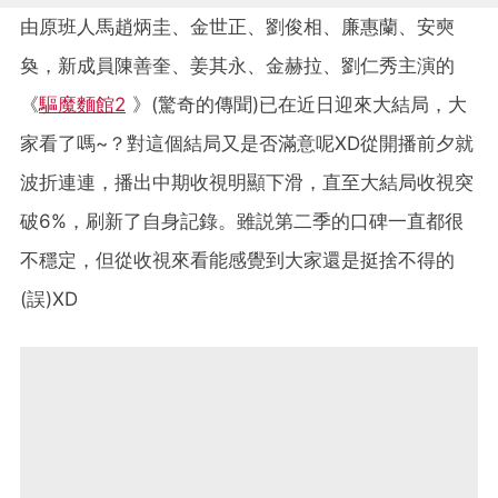
由原班人馬趙炳圭、金世正、劉俊相、廉惠蘭、安奭
奐，新成員陳善奎、姜其永、金赫拉、劉仁秀主演的
《
驅魔麵館2
》(驚奇的傳聞)已在近日迎來大結局，大
家看了嗎~？對這個結局又是否滿意呢XD從開播前夕就
波折連連，播出中期收視明顯下滑，直至大結局收視突
破6%，刷新了自身記錄。雖説第二季的口碑一直都很
不穩定，但從收視來看能感覺到大家還是挺捨不得的
(誤)XD