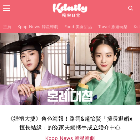
主頁
Kpop News 韓星韓劇
Food 美食甜品
Travel 旅遊玩樂
Ks
《婚禮大捷》角色海報！路雲&趙怡賢「擅長退婚x
擅長結緣」的冤家夫婦攜手成立婚介中心
Kpop News 韓星韓劇