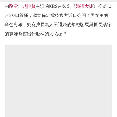
由
路雲
、
趙怡賢
主演的KBS古裝劇《
婚禮大捷
》將於10
月30日首播，繼宣佈定檔後官方近日公開了男女主的
角色海報，究竟擅長為人民退婚的年輕駙馬與擅長結緣
的寡婦會擦出什麽樣的火花呢？