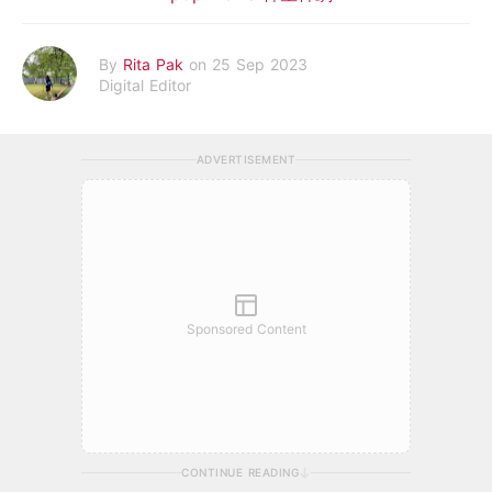
By
Rita Pak
on 25 Sep 2023
Digital Editor
ADVERTISEMENT
Sponsored Content
CONTINUE READING