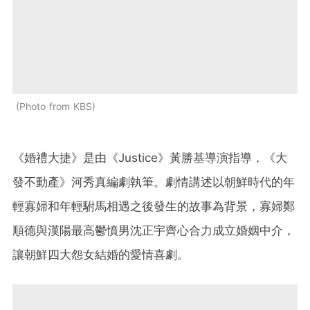
Photo from KBS
《婚禮大捷》是由《Justice》黃勝基導演指導，《大
發不動產》河秀真編劇執筆。劇情講述以朝鮮時代的年
輕寡婦和年輕駙馬相遇之後發生的故事為背景，寡婦鄭
順德與漢陽最高鬱憤男沈正宇齊心合力成立婚姻中介，
讓朝鮮四大怨女結婚的愛情喜劇。