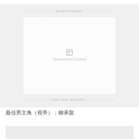
ADVERTISEMENT
Sponsored Content
CONTINUE READING
最佳男主角（視帝）：柳承龍