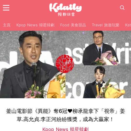
主頁
Kpop News 韓星韓劇
Food 美食甜品
Travel 旅遊玩樂
Ks
釜山電影節《異能》奪6冠❤柳承龍拿下「視帝」姜
草.高允貞.李正河紛紛獲獎，成為大贏家！
Kpop News 韓星韓劇