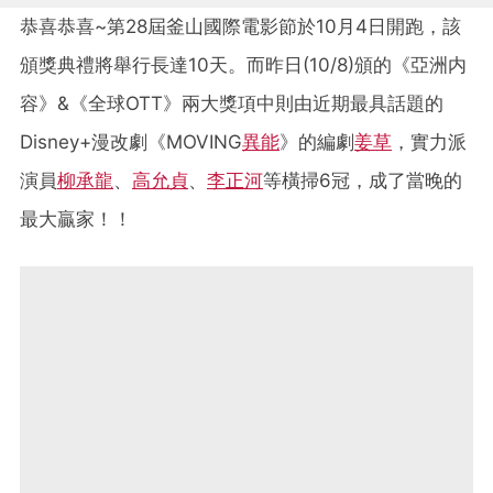
恭喜恭喜~第28屆釜山國際電影節於10月4日開跑，該
頒獎典禮將舉行長達10天。而昨日(10/8)頒的《亞洲内
容》&《全球OTT》兩大獎項中則由近期最具話題的
Disney+漫改劇《MOVING
異能
》的編劇
姜草
，實力派
演員
柳承龍
、
高允貞
、
李正河
等橫掃6冠，成了當晚的
最大贏家！！