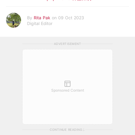
By
Rita Pak
on 09 Oct 2023
Digital Editor
ADVERTISEMENT
Sponsored Content
CONTINUE READING