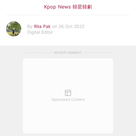
Kpop News 韓星韓劇
By
Rita Pak
on 26 Oct 2023
Digital Editor
ADVERTISEMENT
Sponsored Content