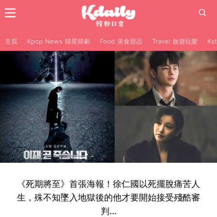
主頁
Kpop News 韓星韓劇
Food 美食甜品
Travel 旅遊玩樂
Ks
《死期將至》首張海報！徐仁國以死擺脫痛苦人
生，殊不知墜入地獄後的他才要開始接受殘酷審
判...