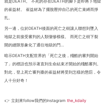
就是DEATH。 不死的存在DEATH的腳下是即將下地獄
的崔益材。 崔益材為了擺脫壓抑自己的死亡束縛而掙
扎。
另一邊，位於DEATH後面的死亡之樹讓人聯想到墜入
地獄之前接受審判的人類悽慘模樣。 而死亡之樹下裂
開的縫隙形象化了通往地獄的門...
暗示DEATH支配世界的「死亡之後，殘酷的審判開始
了」的標語也預示著直到生命結束才開始的殘酷審判。
對此，登上死亡審判臺的崔益材將受到怎樣的懲罰，令
人十分好奇！
👉 立刻來follow我們的Instagram
the_kdaily