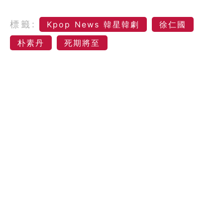
標籤:
Kpop News 韓星韓劇
徐仁國
朴素丹
死期將至