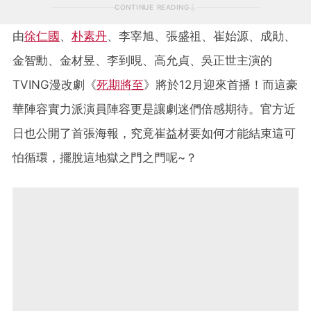
CONTINUE READING
由
徐仁國
、
朴素丹
、李宰旭、張盛祖、崔始源、成勛、
金智勳、金材昱、李到晛、高允貞、吳正世主演的
TVING漫改劇《
死期將至
》將於12月迎來首播！而這豪
華陣容實力派演員陣容更是讓劇迷們倍感期待。官方近
日也公開了首張海報，究竟崔益材要如何才能結束這可
怕循環，擺脫這地獄之門之門呢~？