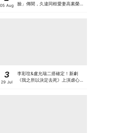
臉」傳聞，久違同框愛妻高素榮甜
05 Aug
喊：親愛的～
3
李彩玟&盧允瑞二搭確定！新劇
《我之所以決定去死》上演虐心穿
29 Jul
越羅曼史，2027年上缐