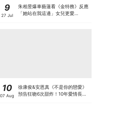
9
朱相昱爆車藝蓮看《金特務》反應
「她站在我這邊」女兒更愛
27 Jul
CORTIS
10
徐康俊&安恩真《不是你的戀愛》
預告狂吻6次甜炸！10年愛情長跑
07 Aug
竟「婚前雙出軌」？