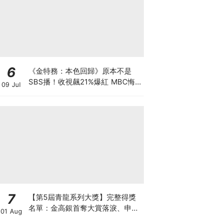
6
《金特務：本色回歸》原本不是
SBS播！收視飆21%爆紅 MBC悔
09 Jul
到列為「禁詞」
7
【第5屆青龍系列大獎】完整得獎
名單：金高銀首奪大賞落淚、申惠
01 Aug
善終於封后