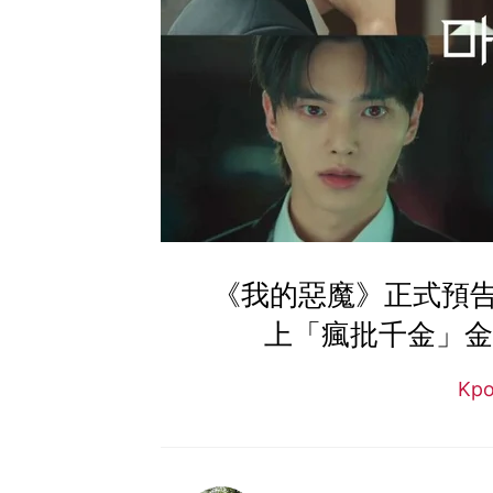
《我的惡魔》正式預
上「瘋批千金」金
Kp