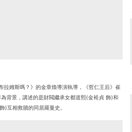
喜歡布拉姆斯嗎？》的金章煥導演執導，《哲仁王后》崔
為背景，講述的是財閥繼承女都道熙(金裕貞 飾)和
 飾)互相救贖的同居羅曼史。