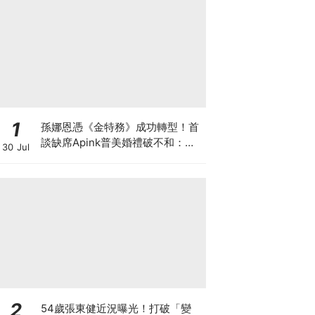
1
孫娜恩憑《金特務》成功轉型！首
談缺席Apink普美婚禮破不和：為
30 Jul
她們應援的心沒變過
2
54歲張東健近況曝光！打破「變