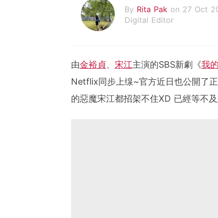
By
Rita Pak
on 27 Oct 2
Digital Editor
由
金裕貞
、
宋江
主演的SBS新劇《
我
Netflix同步上缐~官方近日也公
的惡魔宋江都招架不住XD 已經等不