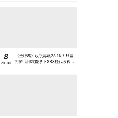
8
《金特務》收視再飆23.1%！只差
打敗這部就能拿下SBS歷代收視冠
20 Jul
軍