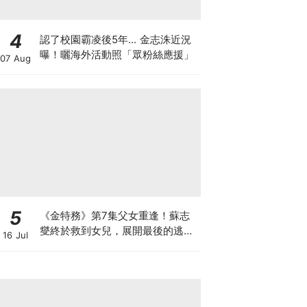
4
認了校園霸凌後5年... 金志洙近況
曝！曬海外活動照「眾粉絲應援」
07 Aug
5
《金特務》第7集父女重逢！蘇志
燮終於救到女兒，展開最後的逃脫
16 Jul
激戰