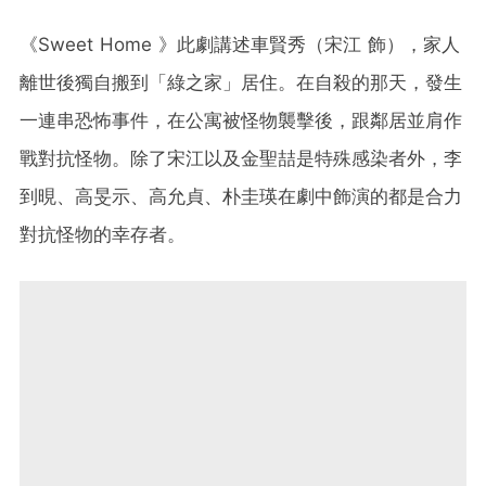
《Sweet Home 》此劇講述車賢秀（宋江 飾），家人
離世後獨自搬到「綠之家」居住。在自殺的那天，發生
一連串恐怖事件，在公寓被怪物襲擊後，跟鄰居並肩作
戰對抗怪物。除了宋江以及金聖喆是特殊感染者外，李
到晛、高旻示、高允貞、朴圭瑛在劇中飾演的都是合力
對抗怪物的幸存者。