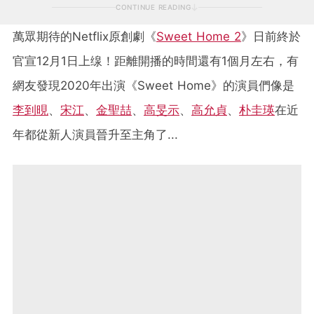
CONTINUE READING
萬眾期待的Netflix原創劇《
Sweet Home 2
》日前終於
官宣12月1日上缐！距離開播的時間還有1個月左右，有
網友發現2020年出演《Sweet Home》的演員們像是
李到晛
、
宋江
、
金聖喆
、
高旻示
、
高允貞
、
朴圭瑛
在近
年都從新人演員晉升至主角了...