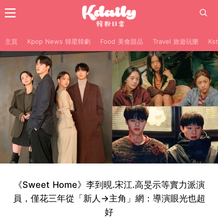
主頁
Kpop News 韓星韓劇
Food 美食甜品
Travel 旅遊玩樂
Ks
《Sweet Home》李到晛.宋江.高旻示等實力派演
員，僅花三年從「新人→主角」網：導演眼光也超
好