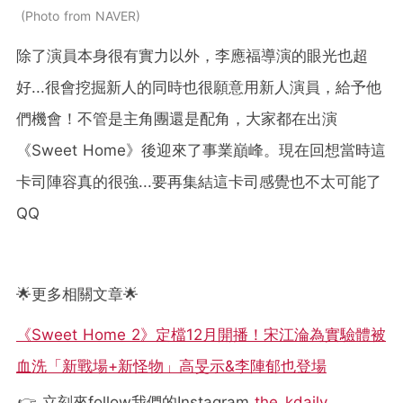
Photo from NAVER
除了演員本身很有實力以外，
李應福導演的眼光也超
好...很會挖掘新人的同時也很願意用新人演員，給予他
們機會！
不管是主角團還是配角，大家都在出演
《Sweet Home》後迎來了事業巔峰。現在回想當時這
卡司陣容真的很強...要再集結這卡司感覺也不太可能了
QQ
🌟更多相關文章🌟
《Sweet Home 2》定檔12月開播！宋江淪為實驗體被
血洗「新戰場+新怪物」高旻示&李陣郁也登場
👉 立刻來follow我們的Instagram
the_kdaily