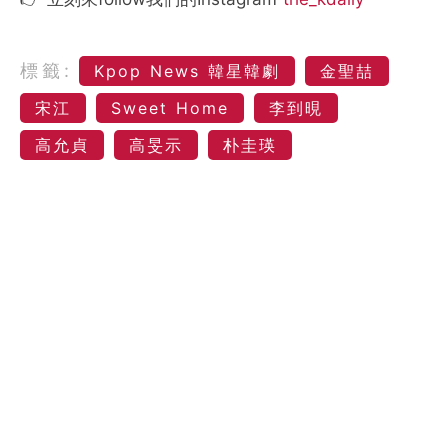
標籤:
Kpop News 韓星韓劇
金聖喆
宋江
Sweet Home
李到晛
高允貞
高旻示
朴圭瑛