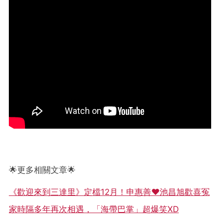
🌟更多相關文章🌟
《歡迎來到三達里》定檔12月！申惠善❤池昌旭歡喜冤
家時隔多年再次相遇，「海帶巴掌」超爆笑XD