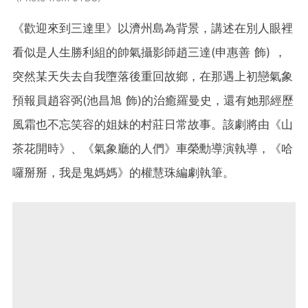
《歡迎來到三達里》以濟州島為背景，講述在別人眼裡
看似是人生勝利組的帥氣攝影師
趙三達(申惠善 飾)
，
突然某天失去自我墮落後重回故鄉，在那遇上初戀氣象
預報員
趙容弼(池昌旭 飾)
的治癒羅曼史，還有她那經歷
風霜也不忘笑容的姐妹的村莊日常故事。該劇將由《山
茶花開時》、《氣象廳的人們》車榮勳導演執導，《哈
囉掰掰，我是鬼媽媽》的權慧珠編劇執筆。