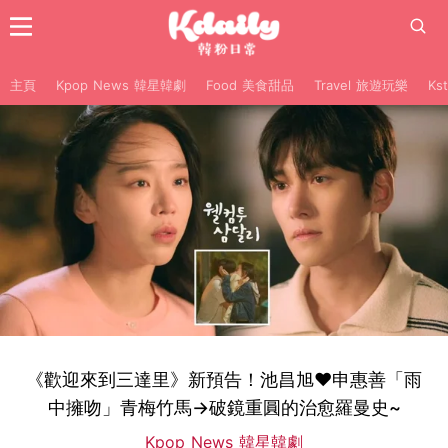
主頁
Kpop News 韓星韓劇
Food 美食甜品
Travel 旅遊玩樂
Ks
《歡迎來到三達里》新預告！池昌旭❤申惠善「雨
中擁吻」青梅竹馬→破鏡重圓的治愈羅曼史~
Kpop News 韓星韓劇