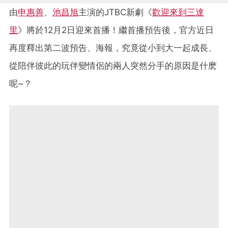
由
申惠善
、
池昌旭
主演的JTBC新劇《
歡迎來到三達
里
》將於12月2日迎來首播！繼首播預告後，官方近日
再度釋出第二波預告、海報，究竟從小到大一起成長、
從陪伴彼此的玩伴變情侶的兩人突然分手的原因是什麽
呢~？