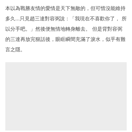
本以為戰勝友情的愛情是天下無敵的，但可惜沒能維持
多久...只見
趙
三達對
容弼說：「
我現在不喜歡你了， 所
以分手吧。
」
然後便無情地轉身離去。 但是背對
容弼
的
三達再放完狠話後，眼眶瞬間充滿了淚水，似乎有難
言之隱。