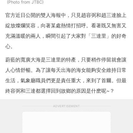
Photo from JTBC
官方近日公開的雙人海報中，只見
趙容弼和趙三達臉上
綻放燦爛笑容，向著某處熱情打招呼。看著既又無害又
充滿溫暖的兩人，瞬間引起了大家對「三達
里
」的好奇
心。
蔚藍的寬廣大海是三達
里的
特產，只要稍作停留就會讓
人心情舒暢。為了讓每天出海的海女能夠安全維持日常
生活，氣象廳職員們更是責任重大，來到了首爾。但最
終容弼和三達都選擇回到故鄉的原因是什麽呢~？
ADVERTISEMENT