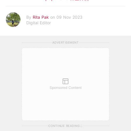
By
Rita Pak
on 09 Nov 2023
Digital Editor
ADVERTISEMENT
Sponsored Content
CONTINUE READING