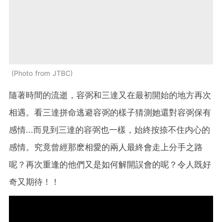
Photo from JTBC
隨著時間的流逝，
容弼和
三達又在最初開始的地方再次
相遇。看三達拼命逃避
容弼
的樣子猜測她還對
容弼保有
感情...而見到
三達的
容弼也一樣，始終按捺不住内心的
感情。究竟曾經那麽相愛的兩人最終會走上分手之路
呢？再次重逢的他們又是如何解開誤會的呢？令人既好
奇又期待！！