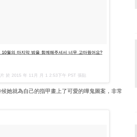
 10월의 마지막 밤을 함께해주셔서 너무 고마웠어요?
相片 於
2015 年 11月 月 1 2:53下午 PST
張貼
時候她就為自己的指甲畫上了可愛的嘩鬼圖案，非常