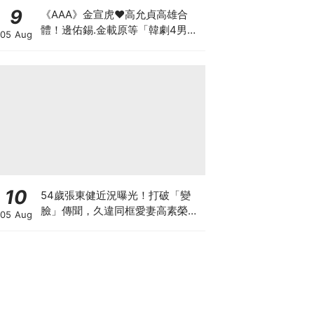
9
《AAA》金宣虎♥高允貞高雄合
體！邊佑錫.金載原等「韓劇4男
05 Aug
神」也出席
10
54歲張東健近況曝光！打破「變
臉」傳聞，久違同框愛妻高素榮甜
05 Aug
喊：親愛的～