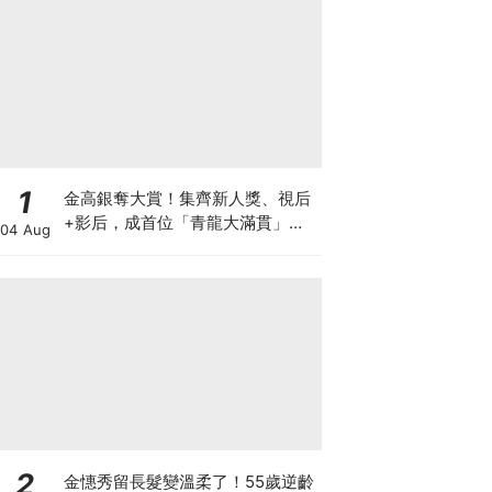
1
金高銀奪大賞！集齊新人獎、視后
+影后，成首位「青龍大滿貫」得
04 Aug
主
2
金憓秀留長髮變溫柔了！55歲逆齡