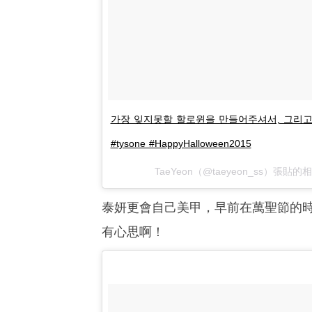
가장 잊지못할 할로윈을 만들어주셔서, 그리고
#tysone #HappyHalloween2015
TaeYeon（@taeyeon_ss）張貼的
泰妍更會自己美甲，早前在萬聖節的
有心思啊！