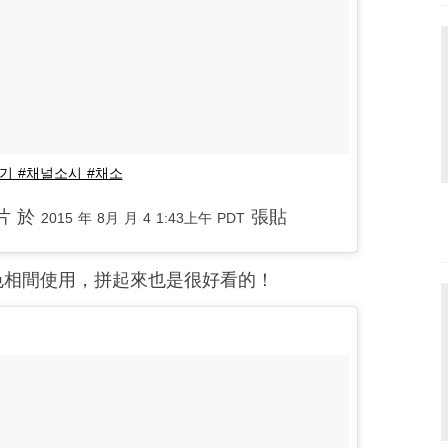
자놀기 #채널소시 #채소
相片 於
張貼
2015 年 8月 月 4 1:43上午 PDT
色相間使用，拼起來也是很好看的！