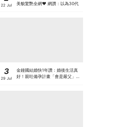
美貌驚艷全網♥ 網讚：以為30代
22 Jul
3
金鐘國結婚快1年讚：婚後生活真
好！親吐備孕計畫「會是嚴父」先
29 Jul
向未來子女道歉XD