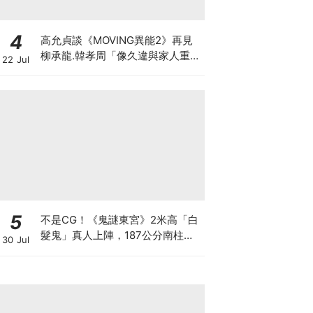
4
高允貞談《MOVING異能2》再見
柳承龍.韓孝周「像久違與家人重
22 Jul
逢」
5
不是CG！《鬼謎東宮》2米高「白
髮鬼」真人上陣，187公分南柱赫
30 Jul
秒變小鳥依人