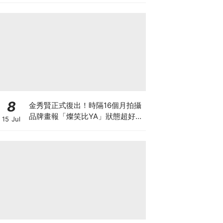
8
金秀賢正式復出！時隔16個月拍攝
品牌畫報「燦笑比YA」狀態超好，
15 Jul
爆已收到40個劇本