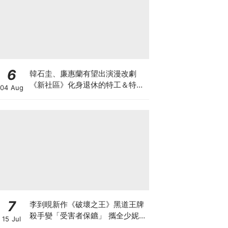
6
韓石圭、廉惠蘭有望出演漫改劇
《新社區》化身退休的特工＆特種
04 Aug
部隊員！
7
李到晛新作《破壞之王》黑道王牌
殺手變「受害者保鑣」 攜全少妮&
15 Jul
韓善伙實現正義