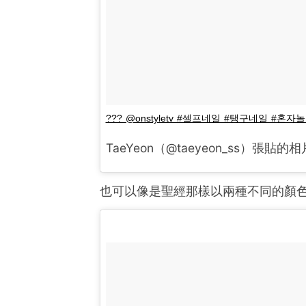
??? @onstyletv #셀프네일 #탱구네일 #혼
TaeYeon（@taeyeon_ss）張貼的
也可以像是聖經那樣以兩種不同的顏