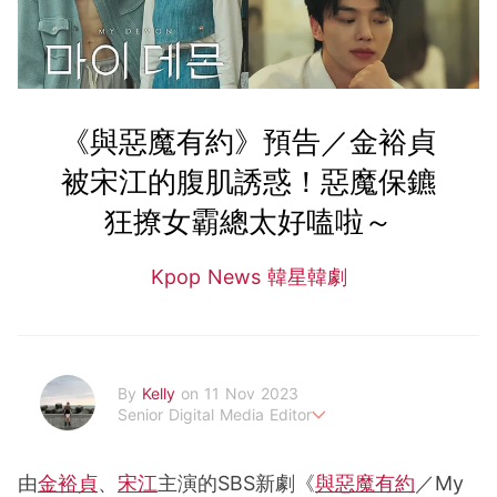
《與惡魔有約》預告／金裕貞
被宋江的腹肌誘惑！惡魔保鑣
狂撩女霸總太好嗑啦～
Kpop News 韓星韓劇
By
Kelly
on 11 Nov 2023
Senior Digital Media Editor
假韓妞真台妹///日常追星追劇。
由
金裕貞
、
宋江
主演的SBS新劇《
與惡魔有約
／My