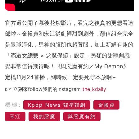
官方還公開了幕後花絮影片，看完之後真的更想看這
部啦～金裕貞和宋江從劇裡甜到劇外，顏值組合完全
是眼球淨化，男神的腹肌也超養眼，加上新鮮有趣的
「霸道女總裁 × 惡魔保鑣」設定，另類的甜寵劇感
覺非常值得期待呢！《與惡魔有約／My Demon》
定檔11月24首播，到時候一定要死守本放啊～
👉 立刻來follow我們的Instagram
the_kdaily
標籤:
Kpop News 韓星韓劇
金裕貞
宋江
我的惡魔
與惡魔有約