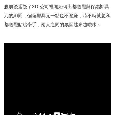
腹肌後遲疑了XD 公司裡開始傳出都道熙與保鑣鄭具
元的緋聞，偏偏鄭具元一點也不避嫌，時不時就想和
都道熙貼貼牽手，兩人之間的氛圍越來越曖昧～