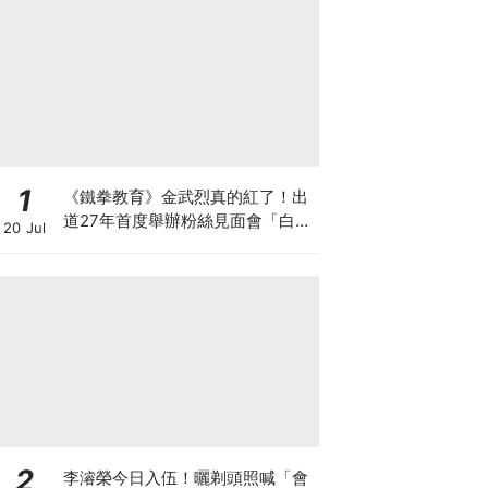
1
《鐵拳教育》金武烈真的紅了！出
道27年首度舉辦粉絲見面會「白西
20 Jul
裝+眼鏡」太誘惑
2
李濬榮今日入伍！曬剃頭照喊「會