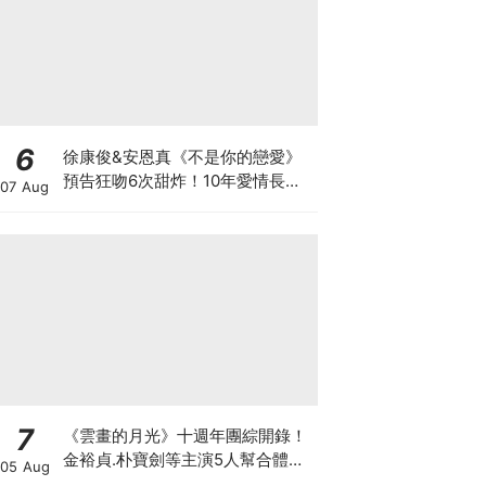
6
徐康俊&安恩真《不是你的戀愛》
預告狂吻6次甜炸！10年愛情長跑
07 Aug
竟「婚前雙出軌」？
7
《雲畫的月光》十週年團綜開錄！
金裕貞.朴寶劍等主演5人幫合體旅
05 Aug
行