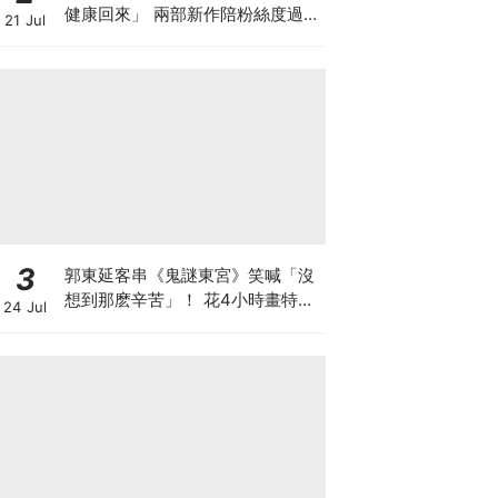
健康回來」 兩部新作陪粉絲度過軍
21 Jul
白期
3
郭東延客串《鬼謎東宮》笑喊「沒
想到那麽辛苦」！ 花4小時畫特效
24 Jul
妝：連表情都做不了