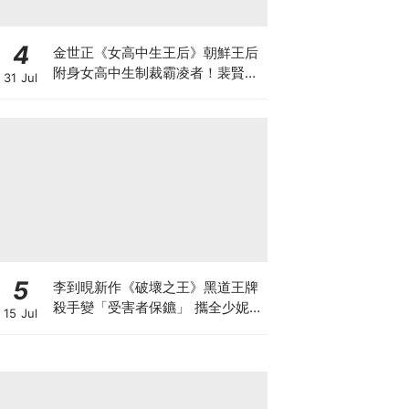
4
金世正《女高中生王后》朝鮮王后
附身女高中生制裁霸凌者！裴賢聖.
31 Jul
曹瀚結也加盟
5
李到晛新作《破壞之王》黑道王牌
殺手變「受害者保鑣」 攜全少妮&
15 Jul
韓善伙實現正義