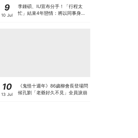
9
李鍾碩、IU宣布分手！「行程太
忙」結束4年戀情：將以同事身分
10 Jul
相處
10
《鬼怪十週年》86歲柳會長登場問
候孔劉「老爺好久不見」全員淚崩
13 Jul