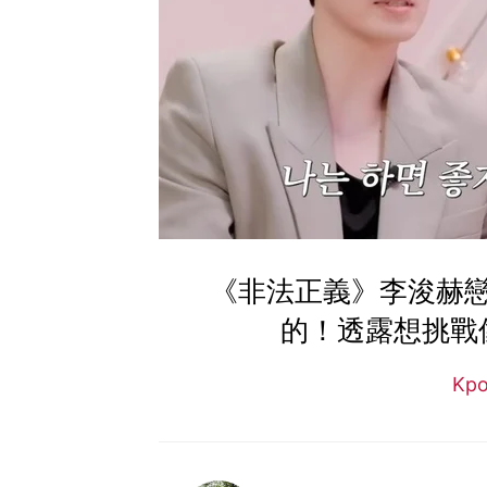
《非法正義》李浚赫
的！透露想挑戰
Kp