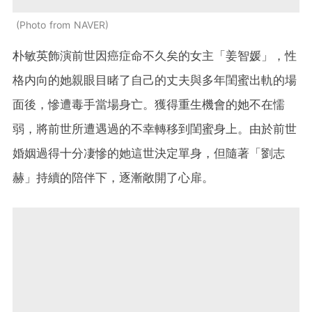
Photo from NAVER
朴敏英飾演前世因癌症命不久矣的女主「姜智媛」，性
格内向的她親眼目睹了自己的丈夫與多年閨蜜出軌的場
面後，慘遭毒手當場身亡。獲得重生機會的她不在懦
弱，將前世所遭遇過的不幸轉移到閨蜜身上。由於前世
婚姻過得十分凄慘的她這世決定單身，但隨著「劉志
赫」持續的陪伴下，逐漸敞開了心扉。