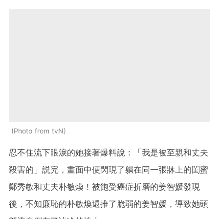
Photo from tvN
忍不住流下眼淚的她接著爆料說：
「
我是被至親和丈夫
殺害的
」説完，畫面中便閃現了
躺在同一張牀上的閨蜜
鄭秀敏和丈夫
朴敏煥！被飽受癌症折磨的
姜智媛發現
後，不知廉恥的
朴敏煥還推了脆弱的
姜智媛，導致她頭