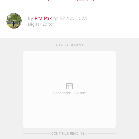
By
Rita Pak
on 27 Nov 2023
Digital Editor
ADVERTISEMENT
Sponsored Content
CONTINUE READING