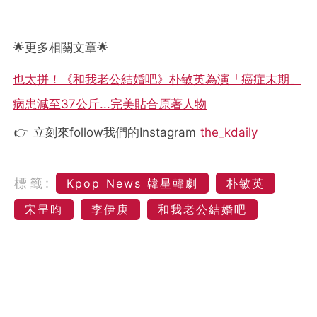
🌟更多相關文章🌟
也太拼！《和我老公結婚吧》朴敏英為演「癌症末期」
病患減至37公斤...完美貼合原著人物
👉 立刻來follow我們的Instagram
the_kdaily
標籤:
Kpop News 韓星韓劇
朴敏英
宋昰昀
李伊庚
和我老公結婚吧