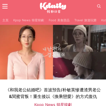
主頁
Kpop News 韓星韓劇
Food 美食甜品
Travel 旅遊玩樂
Ks
《和我老公結婚吧》首波預告/朴敏英慘遭渣男老公
&閨蜜背叛！重生後以《換乘戀愛》的方式復仇
Kpop News 韓星韓劇