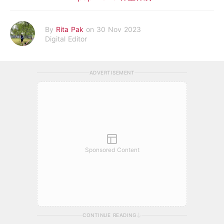
By
Rita Pak
on 30 Nov 2023
Digital Editor
ADVERTISEMENT
Sponsored Content
CONTINUE READING