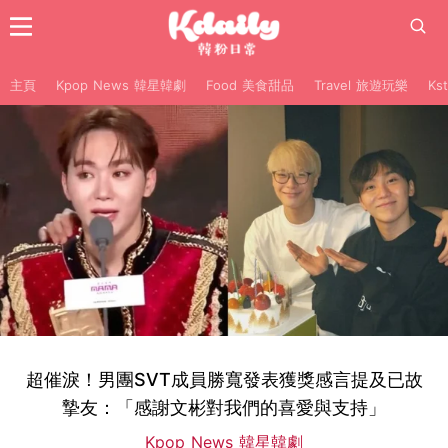
主頁
Kpop News 韓星韓劇
Food 美食甜品
Travel 旅遊玩樂
Ks
超催淚！男團SVT成員勝寬發表獲獎感言提及已故
摯友：「感謝文彬對我們的喜愛與支持」
Kpop News 韓星韓劇