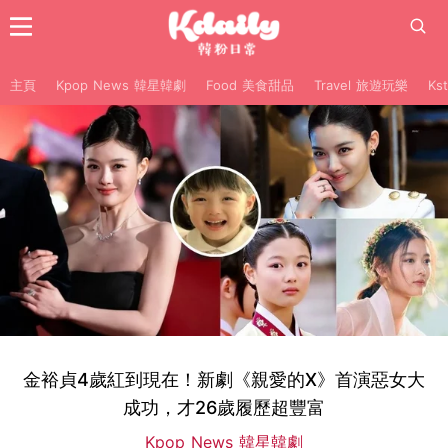
主頁
Kpop News 韓星韓劇
Food 美食甜品
Travel 旅遊玩樂
Ks
金裕貞4歲紅到現在！新劇《親愛的X》首演惡女大
成功，才26歲履歷超豐富
Kpop News 韓星韓劇