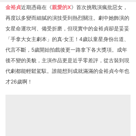
金裕貞
近期憑藉在《
親愛的X
》首次挑戰演瘋批惡女，
再度以多變而細膩的演技受到熱烈關注。劇中她飾演的
女星命運坎坷、備受折磨，但現實中的金裕貞卻是妥妥
「手拿大女主劇本」的真·女王！4歲以童星身份出道、
代言不斷，5歲開始拍戲後更一路拿下各大獎項。成年
後不變的美貌，主演作品更是近乎零差評，從古裝到現
代劇都能輕鬆駕馭。誰能想到成就滿滿的金裕貞今年也
才26歲啊！