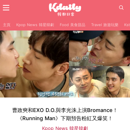
主頁
Kpop News 韓星韓劇
Food 美食甜品
Travel 旅遊玩樂
Ks
曹政奭和EXO D.O.與李光洙上演Bromance！
《Running Man》下期預告粉紅又爆笑！
Kpop News 韓星韓劇