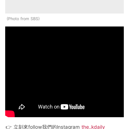
Photo from SBS
👉 立刻來follow我們的Instagram
the_kdaily