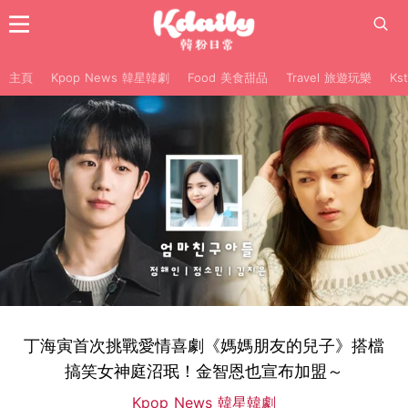
主頁
Kpop News 韓星韓劇
Food 美食甜品
Travel 旅遊玩樂
Ks
丁海寅首次挑戰愛情喜劇《媽媽朋友的兒子》搭檔
搞笑女神庭沼珉！金智恩也宣布加盟～
Kpop News 韓星韓劇