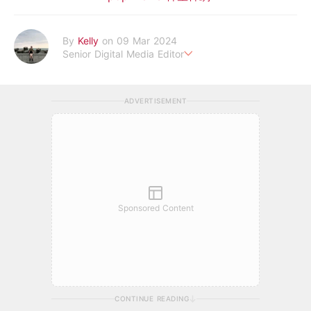
By
Kelly
on 09 Mar 2024
Senior Digital Media Editor
假韓妞真台妹///日常追星追劇。
ADVERTISEMENT
Sponsored Content
CONTINUE READING