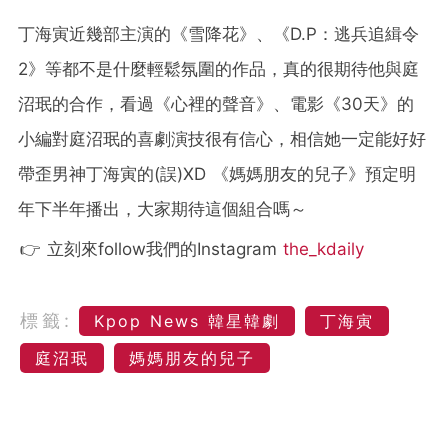
丁海寅近幾部主演的《雪降花》、《D.P：逃兵追緝令
2》等都不是什麼輕鬆氛圍的作品，真的很期待他與庭
沼珉的合作，看過《心裡的聲音》、電影《30天》的
小編對庭沼珉的喜劇演技很有信心，相信她一定能好好
帶歪男神丁海寅的(誤)XD 《媽媽朋友的兒子》預定明
年下半年播出，大家期待這個組合嗎～
👉 立刻來follow我們的Instagram
the_kdaily
標籤:
Kpop News 韓星韓劇
丁海寅
庭沼珉
媽媽朋友的兒子