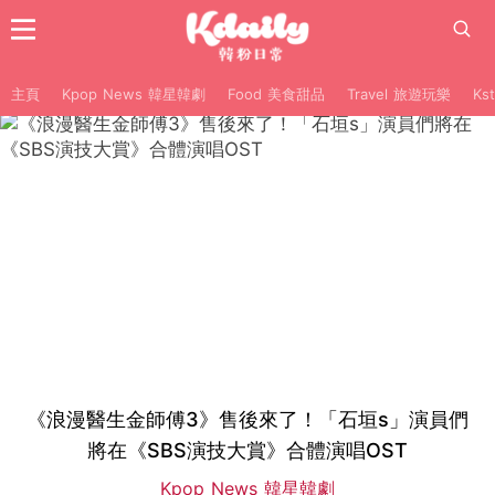
主頁
Kpop News 韓星韓劇
Food 美食甜品
Travel 旅遊玩樂
Ks
《浪漫醫生金師傅3》售後來了！「石垣s」演員們
將在《SBS演技大賞》合體演唱OST
Kpop News 韓星韓劇