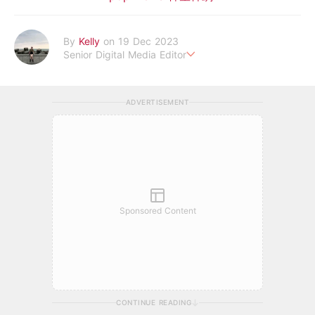
By
Kelly
on 19 Dec 2023
Senior Digital Media Editor
假韓妞真台妹///日常追星追劇。
ADVERTISEMENT
Sponsored Content
CONTINUE READING