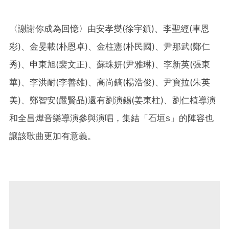
〈謝謝你成為回憶〉由安孝燮(徐宇鎮)、李聖經(車恩
彩)、金旻載(朴恩卓)、金柱憲(朴民國)、尹那武(鄭仁
秀)、申東旭(裴文正)、蘇珠妍(尹雅琳)、李新英(張東
華)、李洪耐(李善雄)、高尚鎬(楊浩俊)、尹寶拉(朱英
美)、鄭智安(嚴賢晶)還有劉演錫(姜東柱)、劉仁植導演
和全昌燁音樂導演參與演唱，集結「石垣s」的陣容也
讓該歌曲更加有意義。