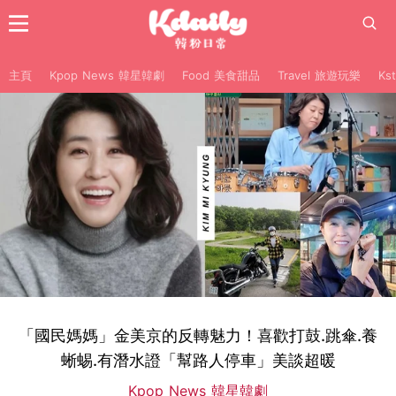
主頁
Kpop News 韓星韓劇
Food 美食甜品
Travel 旅遊玩樂
Ks
「國民媽媽」金美京的反轉魅力！喜歡打鼓.跳傘.養
蜥蜴.有潛水證「幫路人停車」美談超暖
Kpop News 韓星韓劇