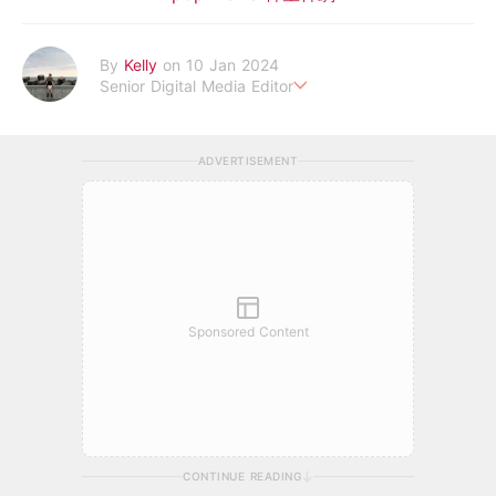
By
Kelly
on 10 Jan 2024
Senior Digital Media Editor
假韓妞真台妹///日常追星追劇。
ADVERTISEMENT
Sponsored Content
CONTINUE READING