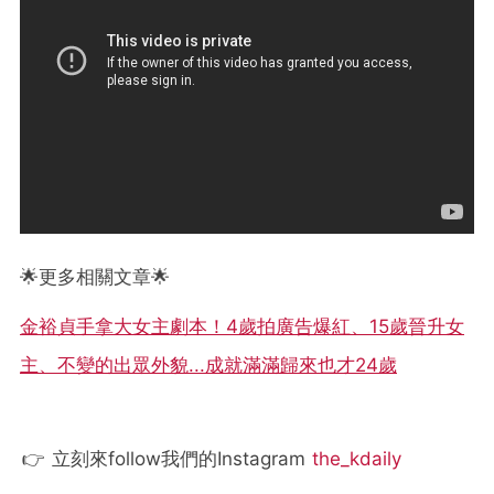
🌟更多相關文章🌟
金裕貞手拿大女主劇本！4歲拍廣告爆紅、15歲晉升女
主、不變的出眾外貌...成就滿滿歸來也才24歲
👉 立刻來follow我們的Instagram
the_kdaily