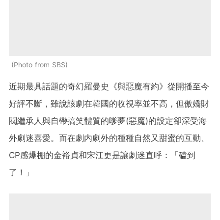
Photo from SBS
近期最具話題的奇幻羅曼史《與惡魔有約》從開播至今
好評不斷，雖說該劇在韓國的收視率並不高，但傲嬌財
閥繼承人與自帶搞笑體質的嗲夢(惡魔)的設定卻深受海
外劇迷喜愛。而在劇内劇外的種種自然又甜蜜的互動、
CP感爆棚的金裕貞和宋江更是讓劇迷直呼：「磕到
了！」