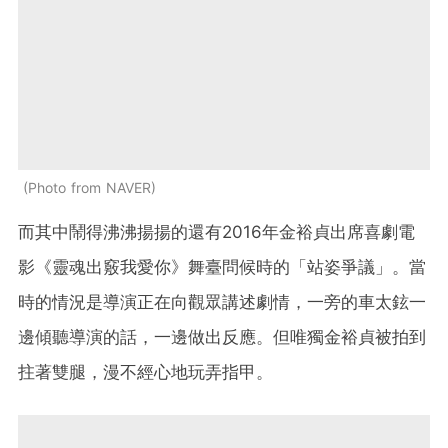
Photo from NAVER
而其中鬧得沸沸揚揚的還有2016年金裕貞出席喜劇電
影《靈魂出竅我愛你》舞臺問候時的「站姿爭議」。當
時的情況是導演正在向觀眾講述劇情，一旁的車太鉉一
邊傾聽導演的話，一邊做出反應。但唯獨金裕貞被拍到
拄著雙腿，漫不經心地玩弄指甲。