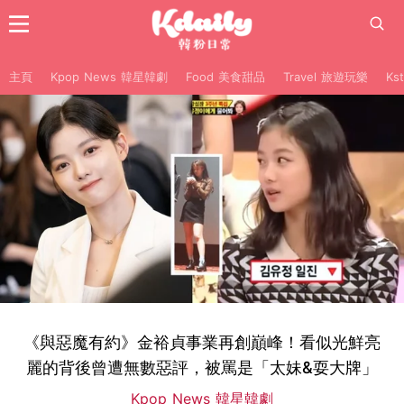
主頁
Kpop News 韓星韓劇
Food 美食甜品
Travel 旅遊玩樂
Ks
《與惡魔有約》金裕貞事業再創巔峰！看似光鮮亮
麗的背後曾遭無數惡評，被罵是「太妹&耍大牌」
Kpop News 韓星韓劇