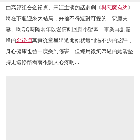
由高顔組合金裕貞、宋江主演的話劇劇《
與惡魔有約
》
將在下週迎來大結局，好捨不得這對可愛的「惡魔夫
妻」啊QQ時隔兩年以愛情劇回歸小螢幕、事業再創巔
峰的
金裕貞
其實從童星出道開始就遭到過不少的惡評，
身心健康也曾一度受到傷害，但總用微笑帶過的她能堅
持走這條路看著很讓人心疼啊...