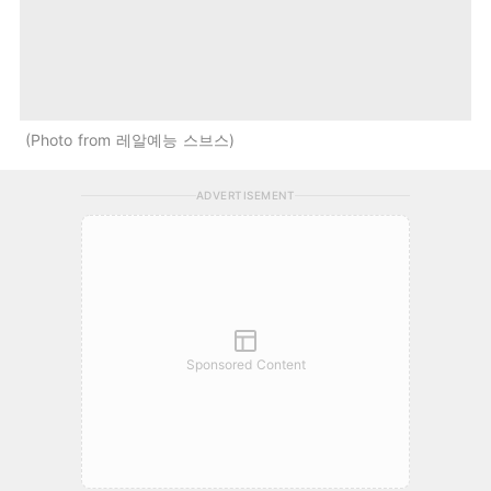
Photo from 레알예능 스브스
ADVERTISEMENT
Sponsored Content