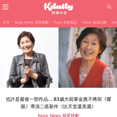
主頁
Kpop News 韓星韓劇
Food 美食甜品
Travel 旅遊玩樂
Ks
也許是最後一部作品... 83歲大前輩金惠子將與《耀
眼》導演二搭新作《比天堂還美麗》
Kpop News 韓星韓劇