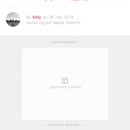
By
Kelly
on 28 Jan 2024
Senior Digital Media Editor
假韓妞真台妹///日常追星追劇。
ADVERTISEMENT
Sponsored Content
CONTINUE READING