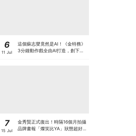
6
這個蘇志燮竟然是AI！《金特務》
3分鐘動作戲全由AI打造，創下韓
11 Jul
劇史上首例
7
金秀賢正式復出！時隔16個月拍攝
品牌畫報「燦笑比YA」狀態超好，
15 Jul
爆已收到40個劇本