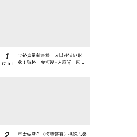
1
金裕貞最新畫報一改以往清純形
象！破格「金短髮+大露背」辣翻
17 Jul
天～
2
車太鉉新作《復職警察》攜嚴志媛