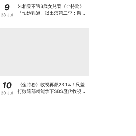
9
朱相昱不讓8歲女兒看《金特務》
「怕她難過」談出演第二季：應該
28 Jul
很難？
10
《金特務》收視再飆23.1%！只差
打敗這部就能拿下SBS歷代收視冠
20 Jul
軍