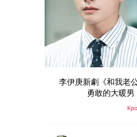
李伊庚新劇《和我老
勇敢的大暖男
Kp