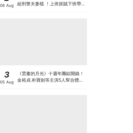
組刑警夫妻檔 ！上班抓賊下班帶五
06 Aug
寶
3
《雲畫的月光》十週年團綜開錄！
金裕貞.朴寶劍等主演5人幫合體旅
05 Aug
行