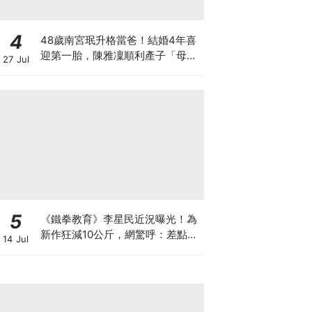
4
48歲南宮珉升格當爸！結婚4年喜
迎第一胎，陳雅凜順利產子「母子
27 Jul
平安」
5
《鐵拳教育》李星民近況曝光！為
新作狂減10公斤，網驚呼：差點認
14 Jul
不出