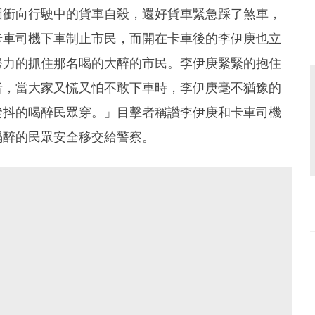
圖衝向行駛中的貨車自殺，還好貨車緊急踩了煞車，
卡車司機下車制止市民，而開在卡車後的李伊庚也立
努力的抓住那名喝的大醉的市民。李伊庚緊緊的抱住
者，當大家又慌又怕不敢下車時，李伊庚毫不猶豫的
發抖的喝醉民眾穿。」目擊者稱讚李伊庚和卡車司機
喝醉的民眾安全移交給警察。