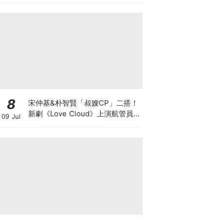
8
宋仲基&朴智賢「叔嫂CP」二搭！
新劇《Love Cloud》上演航管員x
09 Jul
飛行員的羅曼史～