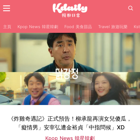
主頁
Kpop News 韓星韓劇
Food 美食甜品
Travel 旅遊玩樂
Ks
《炸雞奇遇記》正式預告！柳承龍再演女兒傻瓜，
「癡情男」安宰弘遭金裕貞「中指問候」XD
Kpop News 韓星韓劇