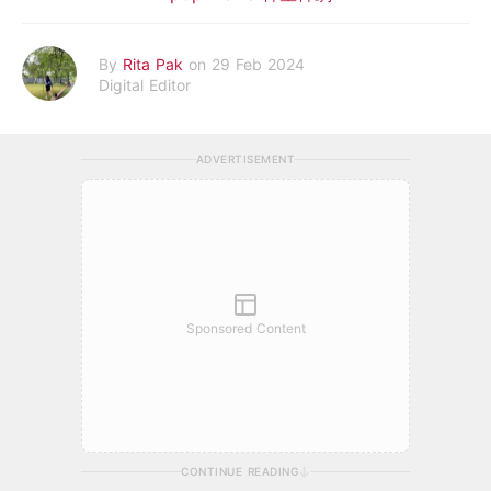
By
Rita Pak
on 29 Feb 2024
Digital Editor
ADVERTISEMENT
Sponsored Content
CONTINUE READING