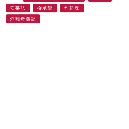
安宰弘
柳承龍
炸雞塊
炸雞奇遇記