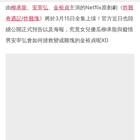
由
柳承龍
、
安宰弘
、
金裕貞
主演的Netflix原創劇《
炸雞
奇遇記
/
炸雞塊
》將於3月15日全集上缐！官方近日也陸
續公開正式預告以及海報，究竟女兒傻瓜柳承龍與癡情
男安宰弘會如何拯救變成雞塊的金裕貞呢XD