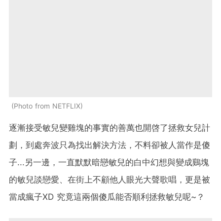
Photo from NETFLIX
逐漸接受敏兒變雞塊的事實的善萬也開啓了拯救女兒計
劃，到處奔波只為找出解決方法，不料卻被人當作是傻
子...另一邊，一直默默暗戀敏兒的白中幻想與變成鷄塊
的敏兒談戀愛、在街上不顧他人眼光大聲歌唱，更是被
當成瘋子XD 究竟這兩個傻瓜能否順利拯救敏兒呢~？