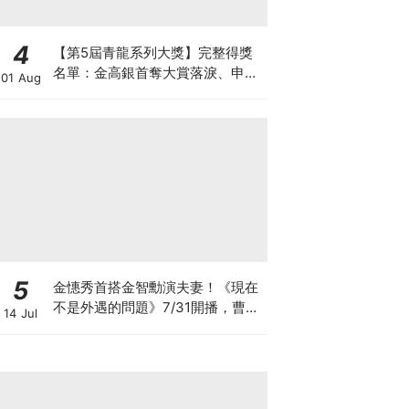
4
【第5屆青龍系列大獎】完整得獎
名單：金高銀首奪大賞落淚、申惠
01 Aug
善終於封后
5
金憓秀首搭金智勳演夫妻！《現在
不是外遇的問題》7/31開播，曹汝
14 Jul
貞捲入驚人秘密