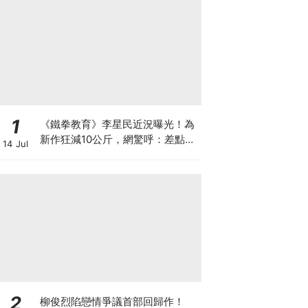
1
《鐵拳教育》李星民近況曝光！為
新作狂減10公斤，網驚呼：差點認
14 Jul
不出
2
柳俊烈陷戀情爭議首部回歸作！