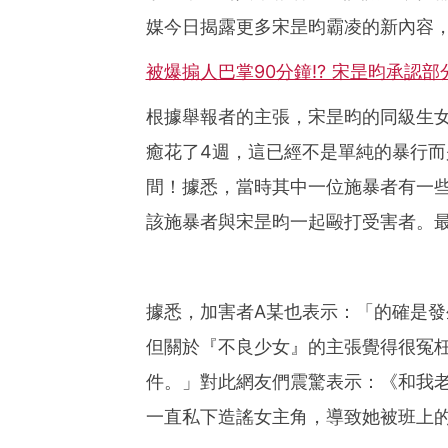
媒今日揭露更多宋昰昀霸凌的新內容
被爆搧人巴掌90分鐘!? 宋昰昀承認
根據舉報者的主張，宋昰昀的同級生
癒花了4週，這已經不是單純的暴行
間！據悉，當時其中一位施暴者有一
該施暴者與宋昰昀一起毆打受害者。
據悉，加害者A某也表示：「的確是
但關於『不良少女』的主張覺得很冤
件。」對此網友們震驚表示：《和我
一直私下造謠女主角，導致她被班上的太