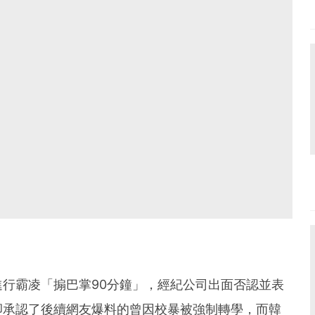
行霸凌「搧巴掌90分鐘」，經紀公司出面否認並表
卻承認了後續網友爆料的曾因校暴被強制轉學，而韓