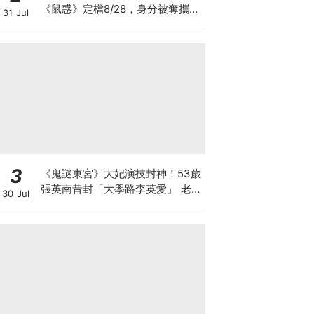
《鼠惑》定檔8/28，身分被奪攜手
31 Jul
薛景求追真相
3
《鬼謎東宮》大妃演技封神！53歲
張英南昔封「大學路李英愛」 老公
30 Jul
小她7歲