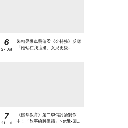
6
朱相昱爆車藝蓮看《金特務》反應
「她站在我這邊」女兒更愛
27 Jul
CORTIS
7
《鐵拳教育》第二季傳討論製作
中！「故事線將延續」Netflix回應
21 Jul
了