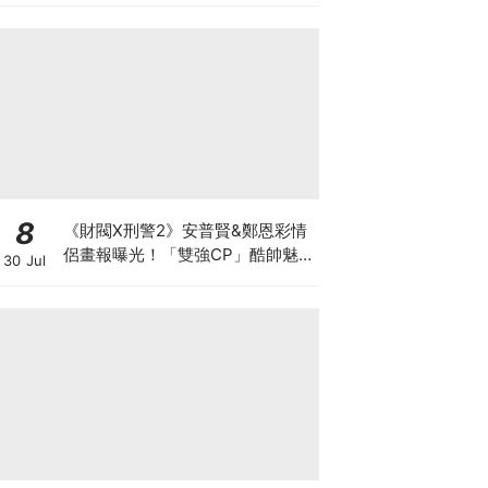
8
《財閥X刑警2》安普賢&鄭恩彩情
侶畫報曝光！「雙強CP」酷帥魅
30 Jul
力爆棚～