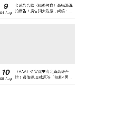
9
金武烈合體《鐵拳教育》高職混混
拍廣告！廣告詞太洗腦，網笑：像
04 Aug
在看續集
10
《AAA》金宣虎♥高允貞高雄合
體！邊佑錫.金載原等「韓劇4男
05 Aug
神」也出席