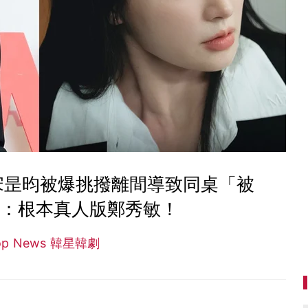
 宋昰昀被爆挑撥離間導致同桌「被
網：根本真人版鄭秀敏！
op News 韓星韓劇