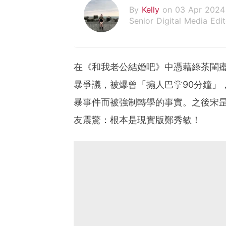
By
Kelly
on 03 Apr 2024
Senior Digital Media Edit
假韓妞真台妹///日常追星
在《和我老公結婚吧》中憑藉綠茶閨
暴爭議，被爆曾「搧人巴掌90分鐘」
暴事件而被強制轉學的事實。之後宋
友震驚：根本是現實版鄭秀敏！