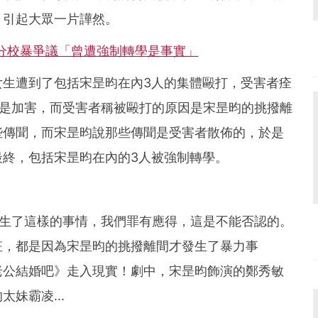
，引起大眾一片譁然。
部分校暴爭議「曾遭強制轉學是事實」
女生遭到了包括宋昰昀在內3人的集體毆打，受害者痊
而是加害，而受害者稱被毆打的原因是宋昰昀的挑撥離
些傳聞，而宋昰昀說那些傳聞是受害者散佈的，於是
最終，包括宋昰昀在內的3人被強制轉學。
發生了這樣的事情，我們罪有應得，這是不能否認的。
枉，都是因為宋昰昀的挑撥離間才發生了暴力事
老公結婚吧》走入現實！劇中，宋昰昀飾演的鄭秀敏
妹霸凌...