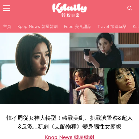
主頁
Kpop News 韓星韓劇
Food 美食甜品
Travel 旅遊玩樂
Ks
韓孝周從女神大轉型！轉戰美劇、挑戰演警察&超人
&反派...新劇《支配物種》變身腦性女霸總
Kpop News 韓星韓劇