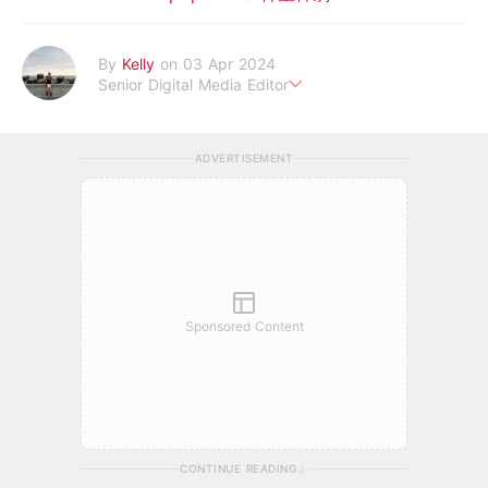
By
Kelly
on 03 Apr 2024
Senior Digital Media Editor
假韓妞真台妹///日常追星追劇。
ADVERTISEMENT
Sponsored Content
CONTINUE READING