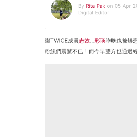
By
Rita Pak
on 05 Apr 2
Digital Editor
繼TWICE成員
志效
...
彩瑛
昨晚也被爆戀
粉絲們震驚不已！而今早雙方也通過