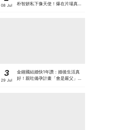
朴智妍私下像天使！爆在片場真的
08 Jul
當老師帶小孩XD
3
金鐘國結婚快1年讚：婚後生活真
好！親吐備孕計畫「會是嚴父」先
29 Jul
向未來子女道歉XD