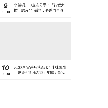
9
李鍾碩、IU宣布分手！「行程太
忙」結束4年戀情：將以同事身分
10 Jul
相處
10
死鬼CP當兵時就認識！李棟旭爆
「曾替孔劉洗內褲」笑喊：是我把
14 Jul
他養大的