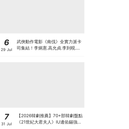
6
武俠動作電影《南伐》全實力派卡
司集結！李炳憲.高允貞.李到晛.朴
29 Jul
海俊.李光洙同台飆戲
7
【2026韓劇推薦】70+部韓劇盤點
《21世紀大君夫人》IU邊佑錫強強
31 Jul
聯手.《再婚皇后》陣容超狂，池昌