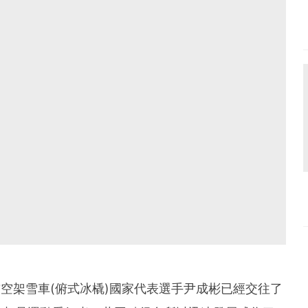
前空架雪車(俯式冰橇)國家代表選手尹成彬已經交往了