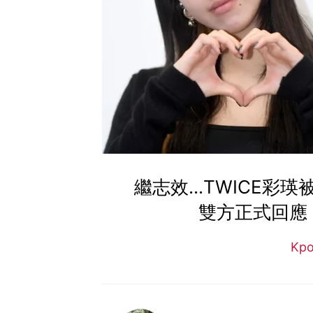
繼志效...TWICE彩瑛
雙方正式回應
Kp