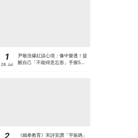
1
尹敬浩爆紅談心境：像中樂透！提
醒自己「不能得意忘形」手握5部
28 Jul
新作迎事業巔峰
2
《鐵拳教育》宋詩安讚「宇振媽」