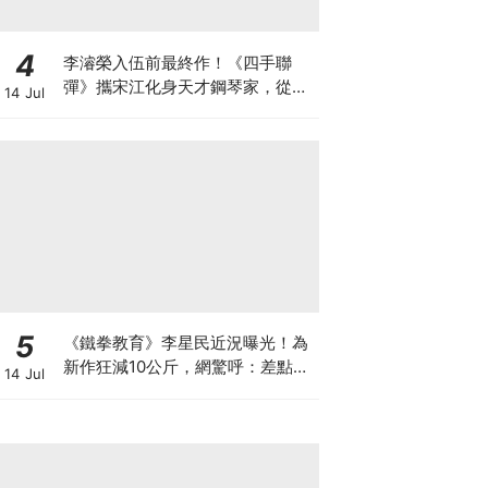
4
李濬榮入伍前最終作！《四手聯
彈》攜宋江化身天才鋼琴家，從宿
14 Jul
敵到知己
5
《鐵拳教育》李星民近況曝光！為
新作狂減10公斤，網驚呼：差點認
14 Jul
不出