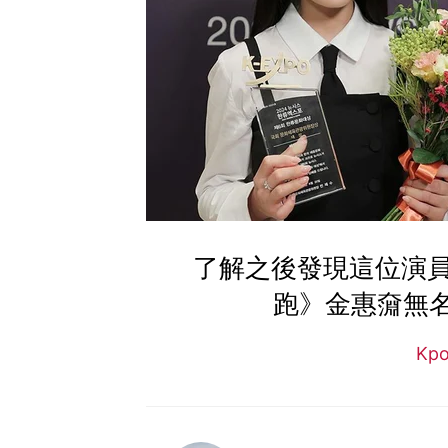
了解之後發現這位演
跑》金惠奫無名
Kp