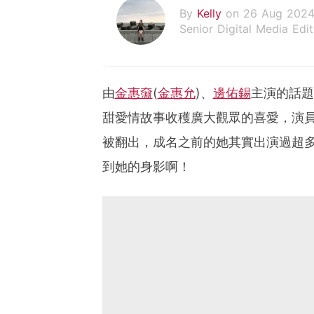
By
Kelly
on 26 Aug 202
Senior Digital Media Edit
假韓妞真台妹///日常追星
由
金惠奫
(
金惠允
)、
邊佑錫
主演的話題
甜愛情故事收穫廣大觀眾的喜愛，演
被翻出，成名之前的她其實出演過超多
到她的身影啊！