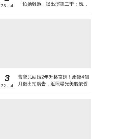
「怕她難過」談出演第二季：應該
28 Jul
很難？
3
曹寶兒結婚2年升格當媽！產後4個
月復出拍廣告，近照曝光美貌依舊
22 Jul