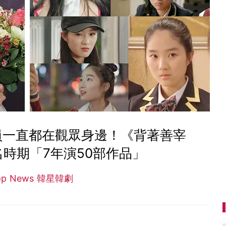
員一直都在觀眾身邊！《背著善宰
時期「7年演50部作品」
op News 韓星韓劇