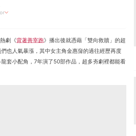
4
or
追劇。
熱劇《
背著善宰跑
》播出後就憑藉「雙向救贖」的超
員們也人氣暴漲，其中女主角金惠奫的過往經歷再度
龍套小配角，7年演了50部作品，超多夯劇裡都能看