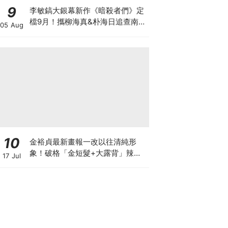
9
李敏鎬大銀幕新作《暗殺者們》定
檔9月！攜柳海真&朴海日追查南韓
05 Aug
前第一夫人遇刺真相
10
金裕貞最新畫報一改以往清純形
象！破格「金短髮+大露背」辣翻
17 Jul
天～