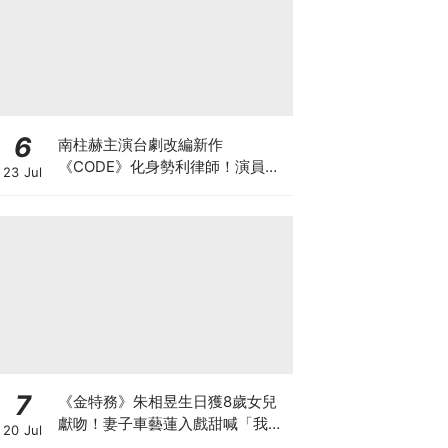
6
南柱赫主演台劇改編新作
《CODE》化身勢利律師！演員陣
23 Jul
容正式官宣
7
《金特務》朱相昱生日獲8歲女兒
獻吻！妻子車藝蓮入戲甜喊「我的
20 Jul
朱會長」