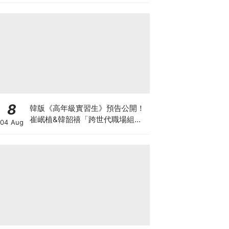
8
韓版《高年級實習生》預告公開！
崔岷植&韓韶禧「跨世代職場組
04 Aug
合」爆笑代溝預定