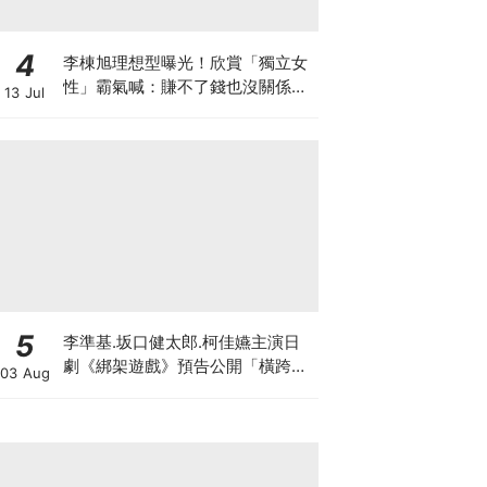
4
李棟旭理想型曝光！欣賞「獨立女
性」霸氣喊：賺不了錢也沒關係，
13 Jul
我賺的夠她花
5
李準基.坂口健太郎.柯佳嬿主演日
劇《綁架遊戲》預告公開「橫跨亞
03 Aug
洲7城市」演員陣容超華麗