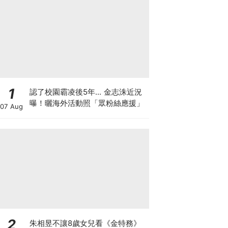
1
認了校園霸凌後5年... 金志洙近況
曝！曬海外活動照「眾粉絲應援」
07 Aug
2
朱相昱不讓8歲女兒看《金特務》