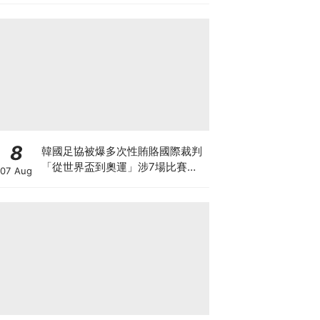
8
韓國足協被爆多次性賄賂國際裁判
「從世界盃到奧運」涉7場比賽、
07 Aug
20名裁判！