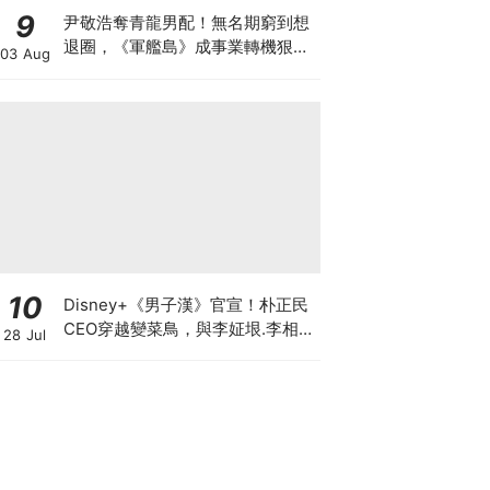
9
尹敬浩奪青龍男配！無名期窮到想
退圈，《軍艦島》成事業轉機狠甩
03 Aug
34公斤超拼
10
Disney+《男子漢》官宣！朴正民
CEO穿越變菜鳥，與李姃垠.李相
28 Jul
二.李光洙展開職場生存戰