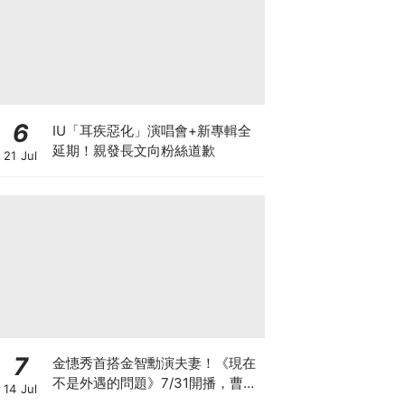
6
IU「耳疾惡化」演唱會+新專輯全
延期！親發長文向粉絲道歉
21 Jul
7
金憓秀首搭金智勳演夫妻！《現在
不是外遇的問題》7/31開播，曹汝
14 Jul
貞捲入驚人秘密