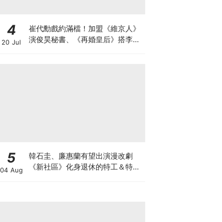
4
崔代勳戲約滿檔！加盟《維京人》
演俊昊秘書、《再婚皇后》搭李鍾
20 Jul
碩迎事業巔峰
5
韓石圭、廉惠蘭有望出演漫改劇
《新社區》化身退休的特工＆特種
04 Aug
部隊員！