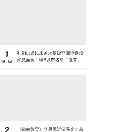
1
孔劉出道以來首次舉辦亞洲巡迴粉
絲見面會！曝6城市名單「沒有台
16 Jul
灣QQ」
2
《鐵拳教育》李星民近況曝光！為