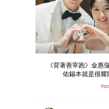
《背著善宰跑》金惠
佑錫本就是很耀
Kp