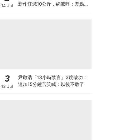
新作狂減10公斤，網驚呼：差點認
14 Jul
不出
3
尹敬浩「13小時禁言」3度破功！
追加15分鐘苦笑喊：以後不敢了
13 Jul