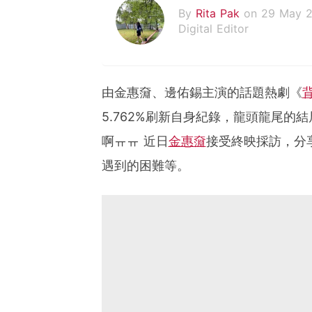
By
Rita Pak
on 29 May 
Digital Editor
由金惠奫、邊佑錫主演的話題熱劇《
5.762%刷新自身紀錄，龍頭龍尾
啊ㅠㅠ 近日
金惠奫
接受終映採訪，分
遇到的困難等。