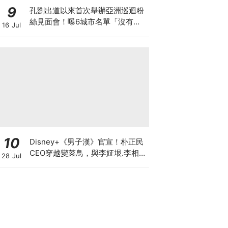
9
孔劉出道以來首次舉辦亞洲巡迴粉
絲見面會！曝6城市名單「沒有台
16 Jul
灣QQ」
10
Disney+《男子漢》官宣！朴正民
CEO穿越變菜鳥，與李姃垠.李相
28 Jul
二.李光洙展開職場生存戰