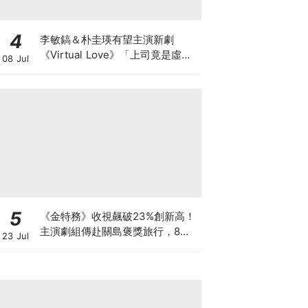
4
李敏鎬＆朴圭瑛有望主演新劇
《Virtual Love》「上司竟是虛擬
08 Jul
偶像」爆笑雙重生活展開
5
《金特務》收視飆破23%創新高！
主演劇組傳赴關島褒獎旅行，8月
23 Jul
加碼播特輯