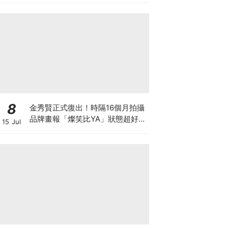
8
金秀賢正式復出！時隔16個月拍攝
品牌畫報「燦笑比YA」狀態超好，
15 Jul
爆已收到40個劇本