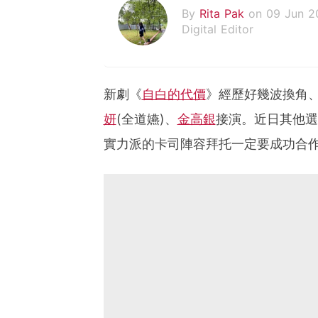
By
Rita Pak
on 09 Jun 2
Digital Editor
新劇《
自白的代價
》經歷好幾波換角
妍
(全道嬿)、
金高銀
接演。近日其他選
實力派的卡司陣容拜托一定要成功合作啊