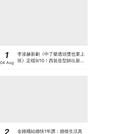
1
李浚赫新劇《中了樂透頭獎也要上
班》定檔9/10！西裝造型帥出新高
04 Aug
度～
2
金鐘國結婚快1年讚：婚後生活真