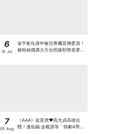
6
金宇彬化身申敏兒專屬宣傳委員！
被粉絲偶遇大方合照後秒替老婆宣
16 Jul
傳新作太有愛XD
7
《AAA》金宣虎♥高允貞高雄合
體！邊佑錫.金載原等「韓劇4男
05 Aug
神」也出席