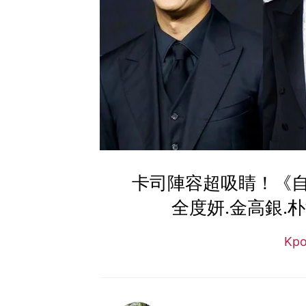
卡司陣容超吸睛！《
全度妍.金高銀.
Kp