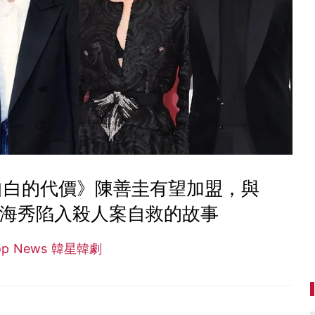
自白的代價》陳善圭有望加盟，與
朴海秀陷入殺人案自救的故事
op News 韓星韓劇