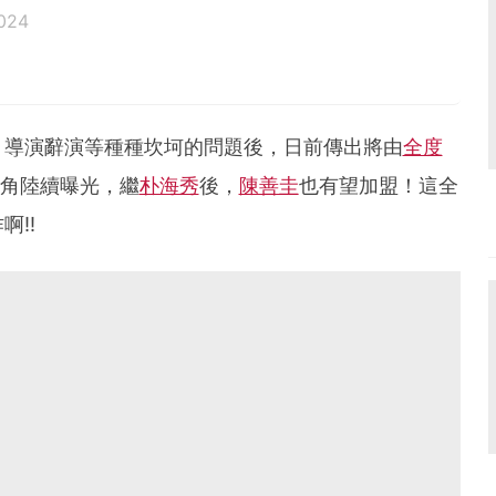
024
、導演辭演等種種坎坷的問題後，日前傳出將由
全度
角陸續曝光，繼
朴海秀
後，
陳善圭
也有望加盟！這全
!!