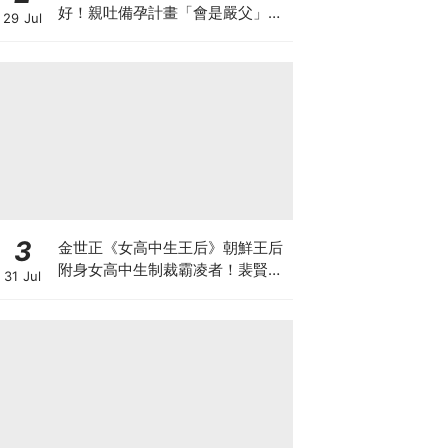
好！親吐備孕計畫「會是嚴父」先
29 Jul
向未來子女道歉XD
3
金世正《女高中生王后》朝鮮王后
附身女高中生制裁霸凌者！裴賢聖.
31 Jul
曹瀚結也加盟