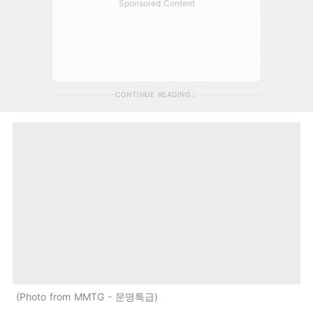
Sponsored Content
CONTINUE READING
Photo from MMTG - 문명특급