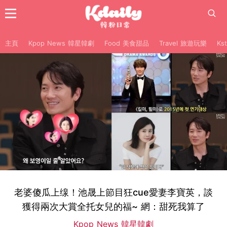
主頁
Kpop News 韓星韓劇
Food 美食甜品
Travel 旅遊玩樂
Ks
老婆傻瓜上缐！池晟上節目狂cue愛妻李寶英，談
獲得兩次大賞全托女兒的福~ 網：甜死我算了
Kpop News 韓星韓劇