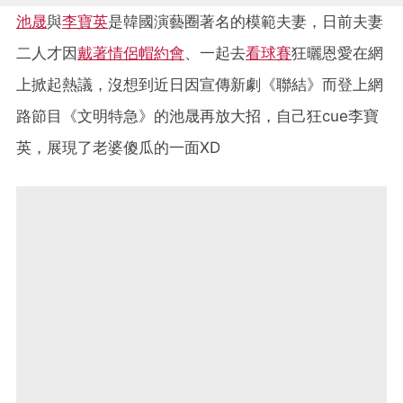
池晟
與
李寶英
是韓國演藝圈著名的模範夫妻，日前夫妻
二人才因
戴著情侶帽約會
、一起去
看球賽
狂曬恩愛在網
上掀起熱議，沒想到近日因宣傳新劇《聯結》而登上網
路節目《文明特急》的池晟再放大招，自己狂cue李寶
英，展現了老婆傻瓜的一面XD