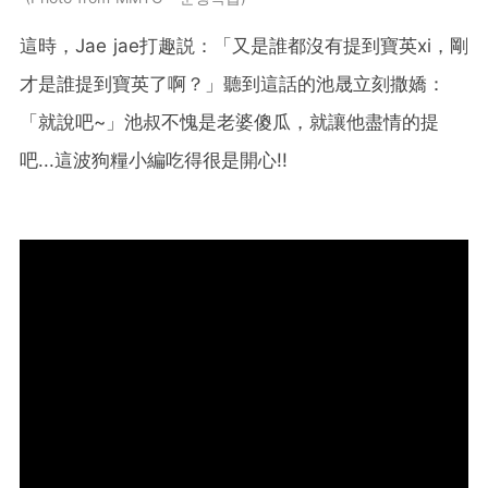
這時，Jae jae打趣説：「又是誰都沒有提到寶英xi，剛
才是誰提到寶英了啊？」聽到這話的池晟立刻撒嬌：
「就說吧~」池叔不愧是老婆傻瓜，就讓他盡情的提
吧...這波狗糧小編吃得很是開心!!