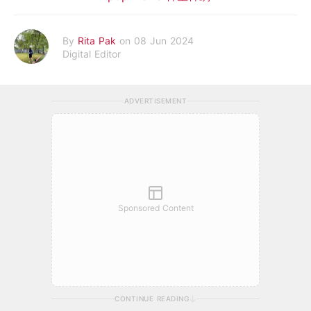
By
Rita Pak
on 08 Jun 2024
Digital Editor
ADVERTISEMENT
Sponsored Content
CONTINUE READING