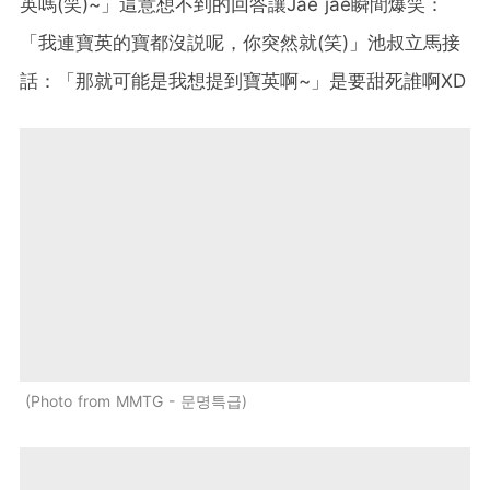
英嗎(笑)~」這意想不到的回答讓Jae jae瞬間爆笑：
「我連寶英的寶都沒説呢，你突然就(笑)」池叔立馬接
話：「那就可能是我想提到寶英啊~」是要甜死誰啊XD
Photo from MMTG - 문명특급