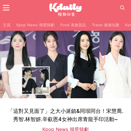
主頁
Kpop News 韓星韓劇
Food 美食甜品
Travel 旅遊玩樂
Ks
「這對又見面了」之大小涎鎮&同珢同台！宋慧喬.
秀智.林智妍.辛叡恩4女神出席青龍手印活動~
Kpop News 韓星韓劇