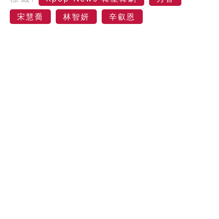
宋慧喬
林智妍
辛叡恩