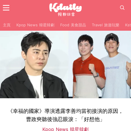
主頁
Kpop News 韓星韓劇
Food 美食甜品
Travel 旅遊玩樂
Ks
《幸福的國家》導演透露李善均當初接演的原因，
曹政奭聽後強忍眼淚：「好想他」
Kpop News 韓星韓劇