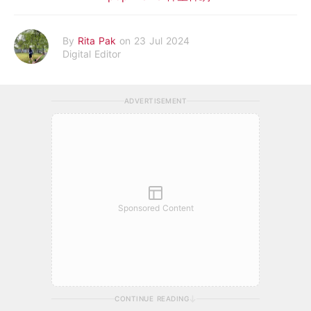
By
Rita Pak
on 23 Jul 2024
Digital Editor
ADVERTISEMENT
Sponsored Content
CONTINUE READING