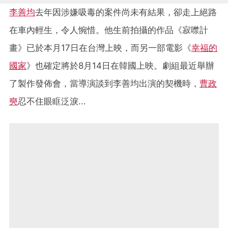
李善均
去年因涉嫌吸毒的案件尚未有結果，卻走上絕路
在車內輕生，令人惋惜。他生前拍攝的作品《寂噤計
畫》已於本月17日在台灣上映，而另一部電影《
幸福的
國家
》也確定將於8月14日在韓國上映。劇組最近舉辦
了製作發佈會，當導演談到李善均出演的契機時，
曹政
奭
忍不住眼眶泛淚...