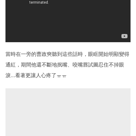
當時在一旁的曹政奭聽到這些話時，眼眶開始明顯變得
通紅，期間他還不斷地抿嘴、咬嘴唇試圖忍住不掉眼
淚...看著更讓人心疼了ㅠㅠ