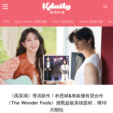
主頁
Kpop News 韓星韓劇
Food 美食甜品
Travel 旅遊玩樂
Ks
《禹英禑》導演新作！朴恩斌&車銀優有望合作
《The Wonder Fools》挑戰超級英雄題材，傳10
月開拍