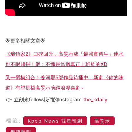
🌟更多相關文章🌟
《瑞鎮家2》口碑回升，高旻示成「最强實習生」連水
也不喝超拼！網：不愧是當過真正上班族的XD
又一勞模組合！姜河那5部作品待播中，新劇《你的味
道》有望搭檔高旻示演繹浪漫喜劇~
👉 立刻來follow我們的Instagram
the_kdaily
標籤:
Kpop News 韓星韓劇
高旻示
無聲蛙鳴