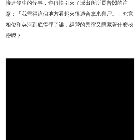
接連發生的怪事，也很快引來了派出所所長普閔的注
意：「我覺得這個地方看起來很適合拿來棄尸。」究竟
相俊和英河到底得罪了誰，經營的民宿又隱藏著什麽秘
密呢？