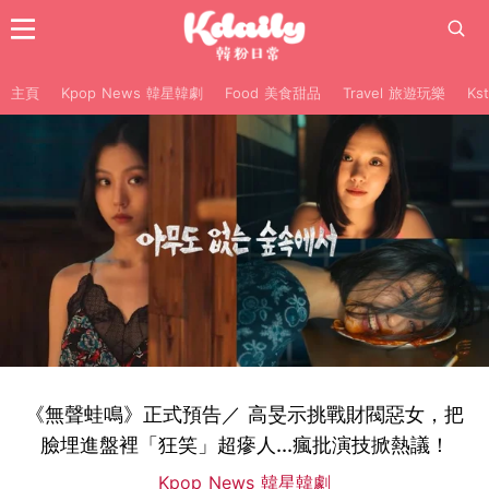
主頁
Kpop News 韓星韓劇
Food 美食甜品
Travel 旅遊玩樂
Ks
《無聲蛙鳴》正式預告／ 高旻示挑戰財閥惡女，把
臉埋進盤裡「狂笑」超瘮人...瘋批演技掀熱議！
Kpop News 韓星韓劇