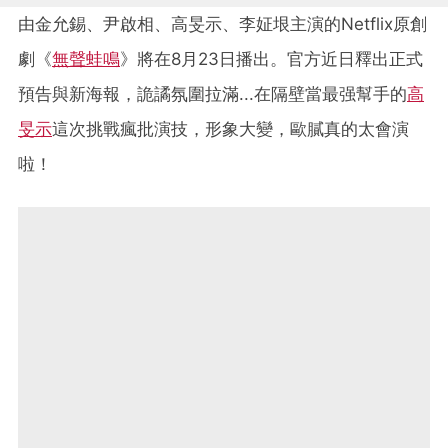
由金允錫、尹啟相、高旻示、李姃垠主演的Netflix原創
劇《
無聲蛙鳴
》將在8月23日播出。官方近日釋出正式
預告與新海報，詭譎氛圍拉滿...在隔壁當最强幫手的
高
旻示
這次挑戰瘋批演技，形象大變，歐膩真的太會演
啦！