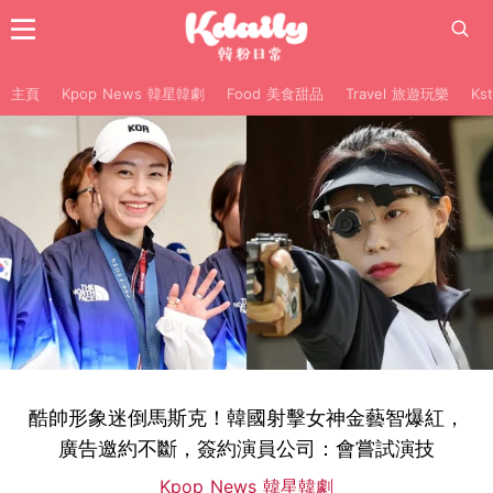
主頁
Kpop News 韓星韓劇
Food 美食甜品
Travel 旅遊玩樂
Ks
酷帥形象迷倒馬斯克！韓國射擊女神金藝智爆紅，
廣告邀約不斷，簽約演員公司：會嘗試演技
Kpop News 韓星韓劇