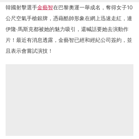
韓國射擊選手
金藝智
在巴黎奧運一舉成名，奪得女子10
公尺空氣手槍銀牌，憑藉酷帥形象在網上迅速走紅，連
伊隆·馬斯克都被她的魅力吸引，還喊話要她去演動作
片！最近有消息透露，金藝智已經和經紀公司簽約，並
且表示會嘗試演技！