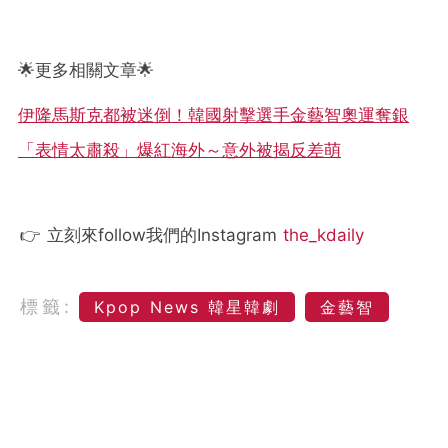
🌟更多相關文章🌟
伊隆馬斯克都被迷倒！韓國射擊選手金藝智奧運奪銀
「表情太肅殺」爆紅海外～意外被揭反差萌
👉 立刻來follow我們的Instagram
the_kdaily
標籤:
Kpop News 韓星韓劇
金藝智