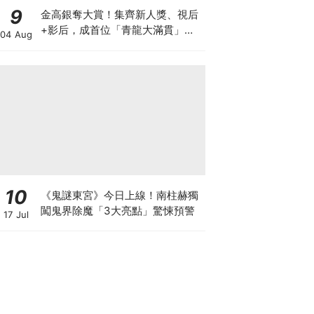
9
金高銀奪大賞！集齊新人獎、視后
+影后，成首位「青龍大滿貫」得
04 Aug
主
10
《鬼謎東宮》今日上線！南柱赫獨
闖鬼界除魔「3大亮點」驚悚預警
17 Jul