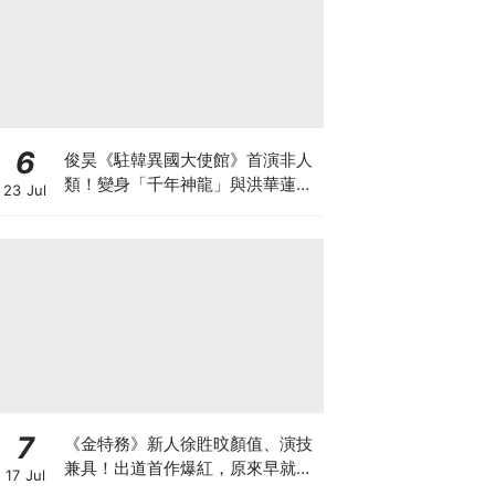
6
俊昊《駐韓異國大使館》首演非人
類！變身「千年神龍」與洪華蓮大
23 Jul
談奇幻人神戀
7
《金特務》新人徐貹旼顏值、演技
兼具！出道首作爆紅，原來早就是
17 Jul
人氣網紅？