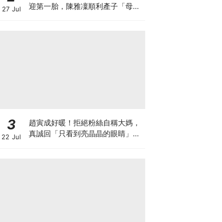
迎第一胎，陳雅凜順利產子「母子
27 Jul
平安」
3
趙寅成好暖！拒絕粉絲自稱大媽，
真誠回「只看到亮晶晶的眼睛」網
22 Jul
暴動：太會了