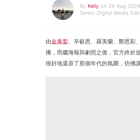
By
Kelly
on 29 Aug 202
Senior Digital Media Edit
假韓妞真台妹///日常追星
由
金泰梨
、辛叡恩、羅美蘭、鄭恩彩
播，而繼海報與劇照之後，官方終於
很好地還原了那個年代的氛圍，彷彿