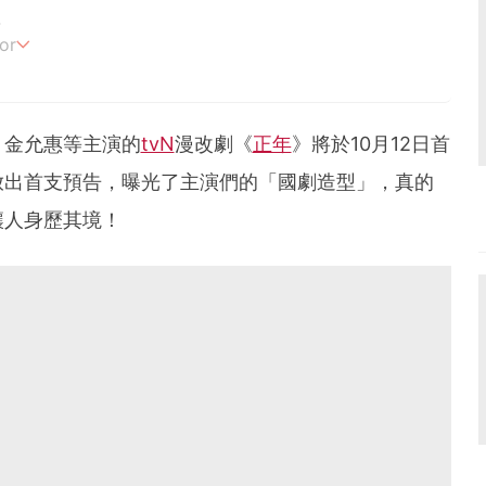
4
or
追劇。
、金允惠等主演的
tvN
漫改劇《
正年
》將於10月12日首
放出首支預告，曝光了主演們的「國劇造型」，真的
讓人身歷其境！