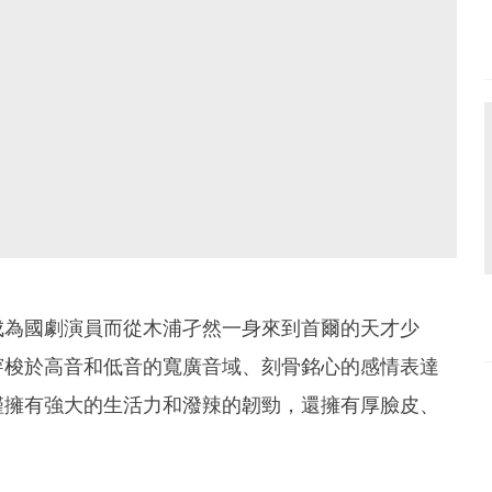
成為國劇演員而從木浦孑然一身來到首爾的天才少
穿梭於高音和低音的寬廣音域、刻骨銘心的感情表達
僅擁有強大的生活力和潑辣的韌勁，還擁有厚臉皮、
。