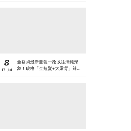
8
金裕貞最新畫報一改以往清純形
象！破格「金短髮+大露背」辣翻
17 Jul
天～