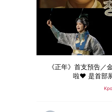
《正年》首支預告／
啦♥ 是首部
Kp