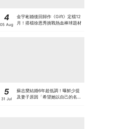
4
金宇彬婚後回歸作《Gift》定檔12
月！搭檔徐恩秀挑戰熱血棒球題材
05 Aug
5
蘇志燮結婚6年超低調！曝鮮少提
及妻子原因「希望她以自己的名字
31 Jul
生活」