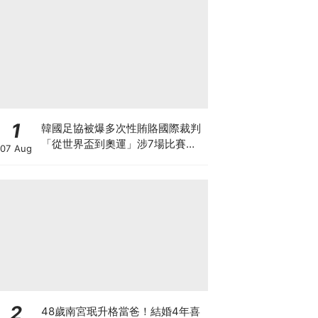
1
韓國足協被爆多次性賄賂國際裁判
「從世界盃到奧運」涉7場比賽、
07 Aug
20名裁判！
2
48歲南宮珉升格當爸！結婚4年喜