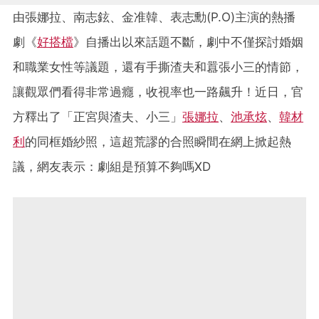
由張娜拉、南志鉉、金准韓、表志勳(P.O)主演的熱播
劇《
好搭檔
》自播出以來話題不斷，劇中不僅探討婚姻
和職業女性等議題，還有手撕渣夫和囂張小三的情節，
讓觀眾們看得非常過癮，收視率也一路飆升！近日，官
方釋出了「正宮與渣夫、小三」
張娜拉
、
池承炫
、
韓材
利
的同框婚紗照，這超荒謬的合照瞬間在網上掀起熱
議，網友表示：劇組是預算不夠嗎XD