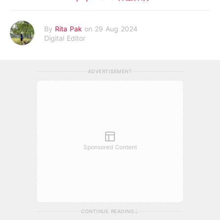
By
Rita Pak
on 29 Aug 2024
Digital Editor
ADVERTISEMENT
Sponsored Content
CONTINUE READING