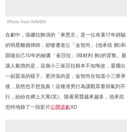
Photo from NAVER
在劇中，張娜拉飾演的「車恩京」是一位有著17年經驗
的明星離婚律師，卻慘遭老公「金智尚」(池承炫 飾)和
跟隨自己10年的秘書「崔莎拉」(韓材利 飾)的背叛。最
讓人氣憤的是，這個小三崔莎拉根本不知悔改，還擺出
一副囂張的樣子。更誇張的是，金智尚在知道小三懷孕
後，居然也不想負責！這種渣男行為讓觀眾看得氣到不
行，紛紛在網上大罵(笑)。隨著罵聲越來越多，池承炫
也特地錄了一段影片
公開道歉
XD