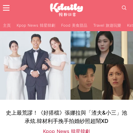
主頁
Kpop News 韓星韓劇
Food 美食甜品
Travel 旅遊玩樂
Ks
史上最荒謬！《好搭檔》張娜拉與「渣夫&小三」池
承炫.韓材利手挽手拍婚紗照超鬧XD
Kpop News 韓星韓劇