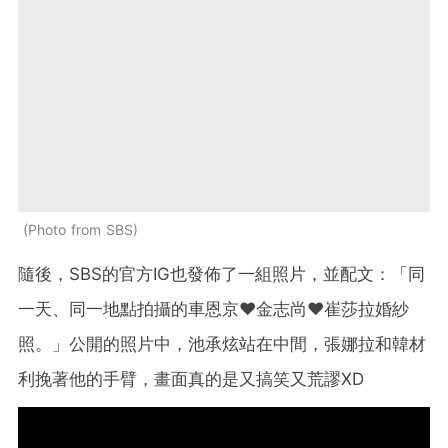
Photo from SBS
隨後，SBS的官方IG也發佈了一組照片，並配文：「同
一天、同一地點拍攝的車恩京♥金志尚♥崔莎拉婚紗
照。」公開的照片中，池承炫站在中間，張娜拉和韓材
利挽著他的手臂，畫面真的是又搞笑又荒謬XD