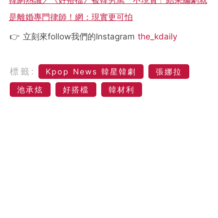
韓網熱議／《好搭檔》被韓男罵「不現實」結果編劇就
是離婚專門律師！網：現實更可怕
👉 立刻來follow我們的Instagram
the_kdaily
標籤:
Kpop News 韓星韓劇
張娜拉
池承炫
好搭檔
韓材利