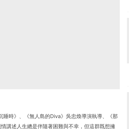
當你沉睡時》、《無人島的Diva》吳忠煥導演執導、《那
劇情講述人生總是伴隨著困難與不幸，但這群既想擁