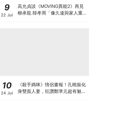
9
高允貞談《MOVING異能2》再見
柳承龍.韓孝周「像久違與家人重
22 Jul
逢」
10
《殺手媽咪》情侶畫報！孔曉振化
身雙面人妻，狂讚鄭準元超有魅
24 Jul
力：觀眾一定也會愛上他