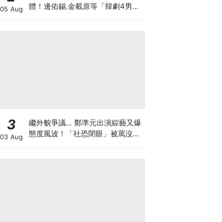
體！邊佑錫.金載原等「韓劇4男
05 Aug
神」也出席
3
繼外貌爭議... 鄭準元出演綜藝又爆
態度風波！「社恐閉眼」被罵沒誠
03 Aug
意