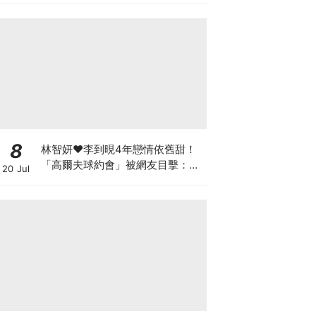
8
林智妍♥李到晛4年戀情依舊甜！
「高爾夫球約會」被網友目擊：還
20 Jul
以為是運動選手