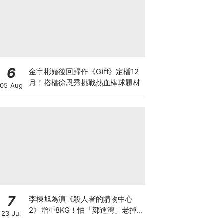
6
金宇彬婚後回歸作《Gift》定檔12
月！搭檔徐恩秀挑戰熱血棒球題材
05 Aug
7
李棟旭為演《殺人者的購物中心
2》增重8KG！怕「鄭進灣」老掉
23 Jul
狂灌水，日吃5餐吃到崩潰XD