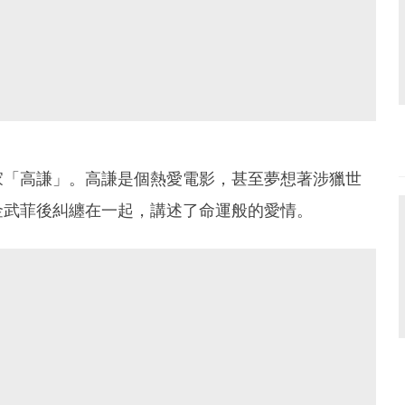
家「高謙」。高謙是個熱愛電影，甚至夢想著涉獵世
金武菲後糾纏在一起，講述了命運般的愛情。