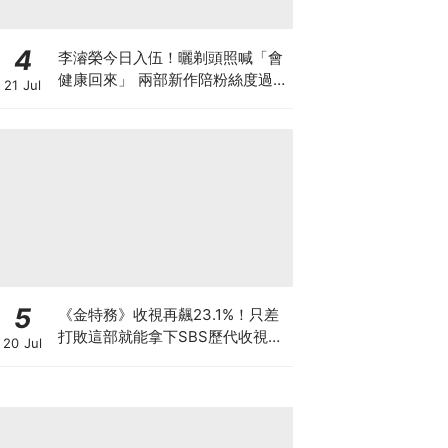
4
李濬榮今日入伍！曬剃頭照喊「會
健康回來」 兩部新作陪粉絲度過軍
21 Jul
白期
5
《金特務》收視再飆23.1%！只差
打敗這部就能拿下SBS歷代收視冠
20 Jul
軍