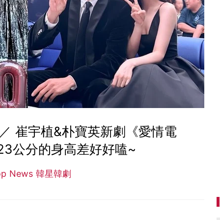
／ 崔宇植&朴寶英新劇《愛情電
23公分的身高差好好嗑~
op News 韓星韓劇