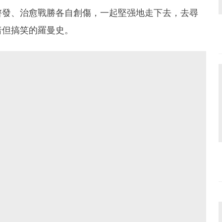
啓發、治愈戰勝各自創傷，一起堅强地走下去，去尋
暗但搞笑的羅曼史。