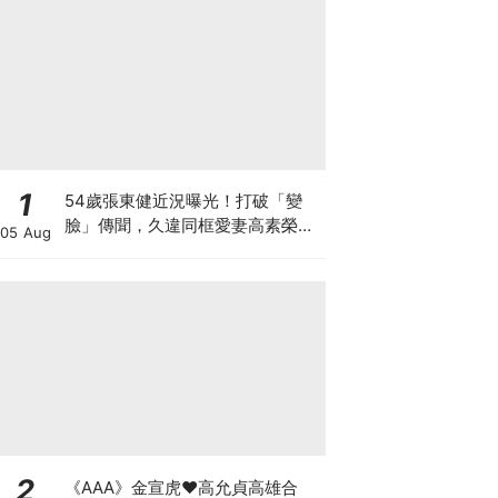
1
54歲張東健近況曝光！打破「變
臉」傳聞，久違同框愛妻高素榮甜
05 Aug
喊：親愛的～
2
《AAA》金宣虎♥高允貞高雄合