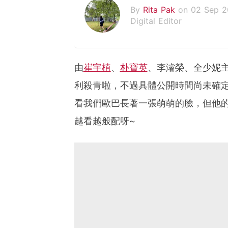
By
Rita Pak
on 02 Sep 
Digital Editor
由
崔宇植
、
朴寶英
、李濬榮、全少妮
利殺青啦，不過具體公開時間尚未確定
看我們歐巴長著一張萌萌的臉，但他的
越看越般配呀~