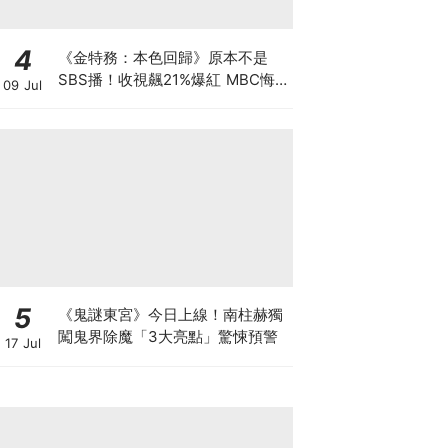
4
《金特務：本色回歸》原本不是
SBS播！收視飆21%爆紅 MBC悔
09 Jul
到列為「禁詞」
5
《鬼謎東宮》今日上線！南柱赫獨
闖鬼界除魔「3大亮點」驚悚預警
17 Jul