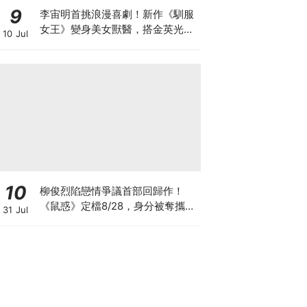
9
李宙明首挑浪漫喜劇！新作《馴服
女王》變身美女獸醫，搭金英光組
10 Jul
歡喜冤家CP
10
柳俊烈陷戀情爭議首部回歸作！
《鼠惑》定檔8/28，身分被奪攜手
31 Jul
薛景求追真相