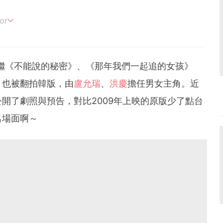
or
追劇。
繼《不能說的秘密》、《那年我們一起追的女孩》
》也被翻拍韓版，由
盧允瑞
、
洪慶
擔任男女主角。近
開了劇照與預告，對比2009年上映的原版少了點台
名場面啊～