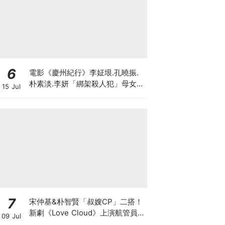
6
電影《慶州紀行》李姃垠.孔曉振.
朴素淡.李妍「綁架殺人犯」母女檔
15 Jul
8月殺瘋
7
宋仲基&朴智賢「叔嫂CP」二搭！
新劇《Love Cloud》上演航管員x
09 Jul
飛行員的羅曼史～