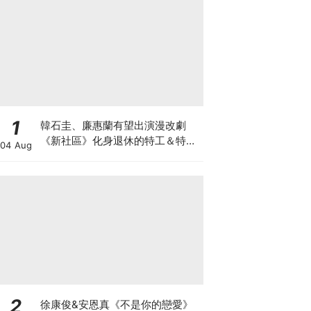
1
韓石圭、廉惠蘭有望出演漫改劇
《新社區》化身退休的特工＆特種
04 Aug
部隊員！
2
徐康俊&安恩真《不是你的戀愛》