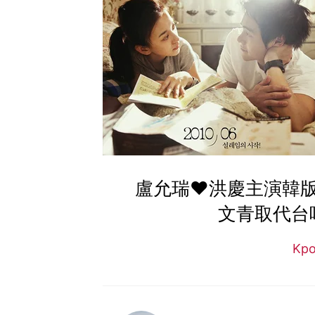
盧允瑞♥洪慶主演韓
文青取代台
Kp