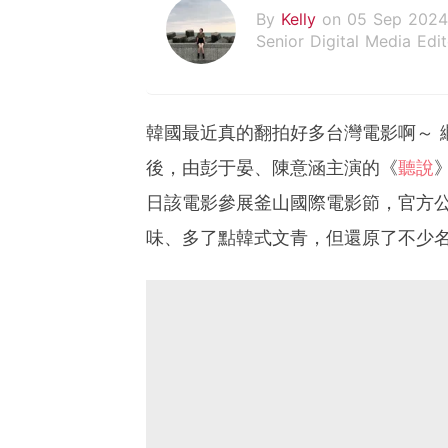
By
Kelly
on 05 Sep 2024
Senior Digital Media Edit
假韓妞真台妹///日常追星
韓國最近真的翻拍好多台灣電影啊～ 
後，由彭于晏、陳意涵主演的《
聽說
日該電影參展釜山國際電影節，官方公
味、多了點韓式文青，但還原了不少