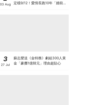
定檔9/12！愛情長跑10年「婚前雙
03 Aug
出軌」迎危機
3
蘇志燮送《金特務》劇組300人黃
金「豪擲1億韓元」理由超貼心
27 Jul