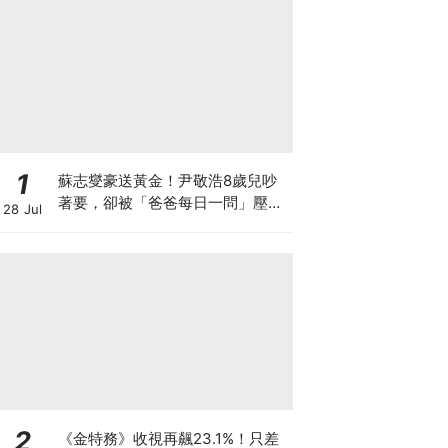
1
蘇志燮豪送黃金！尹敬浩8歲兒吵
著要，卻被「爸爸每日一問」壓力
28 Jul
大到哭著還他XD
2
《金特務》收視再飆23.1%！只差