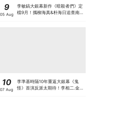
9
李敏鎬大銀幕新作《暗殺者們》定
檔9月！攜柳海真&朴海日追查南韓
05 Aug
前第一夫人遇刺真相
10
李準基時隔10年重返大銀幕《鬼
怪》首演反派太期待！李相二.金度
07 Aug
勳.全鍾瑞也加盟