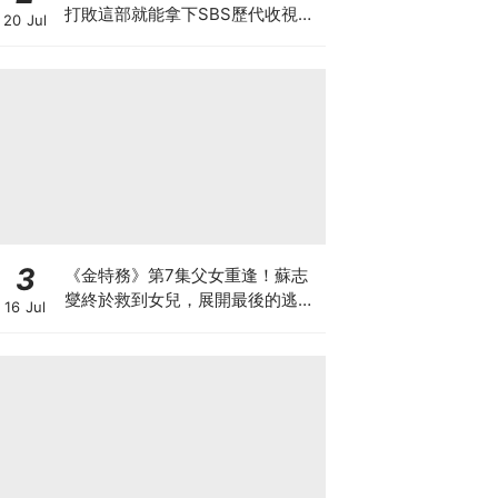
打敗這部就能拿下SBS歷代收視冠
20 Jul
軍
3
《金特務》第7集父女重逢！蘇志
燮終於救到女兒，展開最後的逃脫
16 Jul
激戰