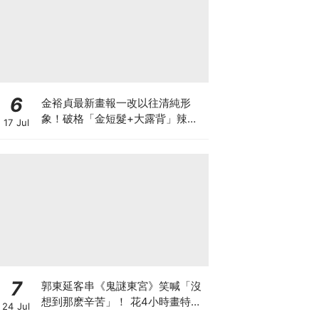
6
金裕貞最新畫報一改以往清純形
象！破格「金短髮+大露背」辣翻
17 Jul
天～
7
郭東延客串《鬼謎東宮》笑喊「沒
想到那麽辛苦」！ 花4小時畫特效
24 Jul
妝：連表情都做不了