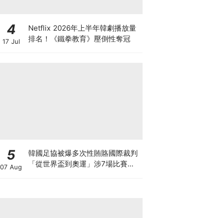
4
Netflix 2026年上半年韓劇播放量
排名！《鐵拳教育》壓倒性奪冠
17 Jul
5
韓國足協被爆多次性賄賂國際裁判
「從世界盃到奧運」涉7場比賽、
07 Aug
20名裁判！