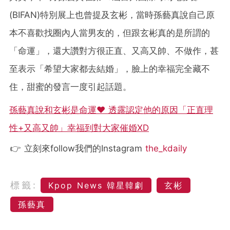
(BIFAN)特別展上也曾提及玄彬，當時孫藝真說自己原
本不喜歡找圈內人當男友的，但跟玄彬真的是所謂的
「命運」，還大讚對方很正直、又高又帥、不做作，甚
至表示「希望大家都去結婚」，臉上的幸福完全藏不
住，甜蜜的發言一度引起話題。
孫藝真說和玄彬是命運♥ 透露認定他的原因「正直理
性+又高又帥」幸福到對大家催婚XD
👉 立刻來follow我們的Instagram
the_kdaily
標籤:
Kpop News 韓星韓劇
玄彬
孫藝真