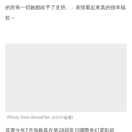
的所有一切她都給予了支持。」表情看起來真的很幸福
欸～
Photo from KoreaFilm 코리아필름
其實今年7月孫藝真在第28屆富川國際奇幻電影節