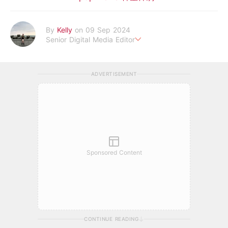
By
Kelly
on 09 Sep 2024
Senior Digital Media Editor
假韓妞真台妹///日常追星追劇。
ADVERTISEMENT
Sponsored Content
CONTINUE READING