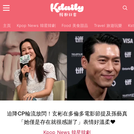
主頁
Kpop News 韓星韓劇
Food 美食甜品
Travel 旅遊玩樂
Ks
迫降CP輪流放閃！玄彬在多倫多電影節提及孫藝真
「她僅是存在就很感謝了」表情好溫柔♥
Kpop News 韓星韓劇