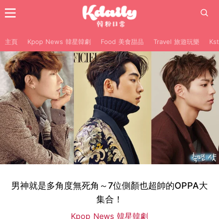
主頁
Kpop News 韓星韓劇
Food 美食甜品
Travel 旅遊玩樂
Ks
男神就是多角度無死角～7位側顏也超帥的OPPA大
集合！
Kpop News 韓星韓劇