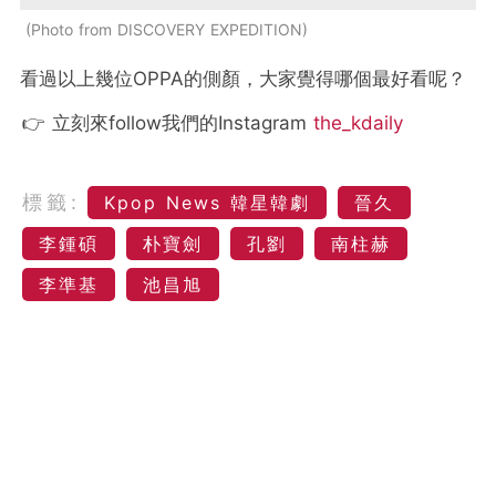
Photo from DISCOVERY EXPEDITION
看過以上幾位OPPA的側顏，大家覺得哪個最好看呢？
👉 立刻來follow我們的Instagram
the_kdaily
標籤:
Kpop News 韓星韓劇
晉久
李鍾碩
朴寶劍
孔劉
南柱赫
李準基
池昌旭