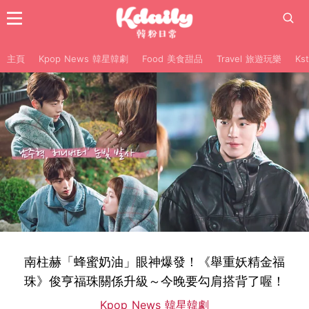
主頁
Kpop News 韓星韓劇
Food 美食甜品
Travel 旅遊玩樂
Ks
南柱赫「蜂蜜奶油」眼神爆發！《舉重妖精金福
珠》俊亨福珠關係升級～今晚要勾肩搭背了喔！
Kpop News 韓星韓劇