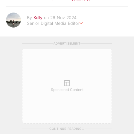
By
Kelly
on 26 Nov 2024
Senior Digital Media Editor
假韓妞真台妹///日常追星追劇。
ADVERTISEMENT
Sponsored Content
CONTINUE READING