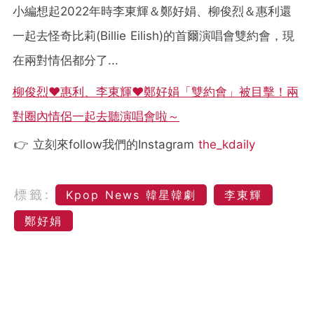
小編想起2022年時李東輝＆鄭好娟、柳俊烈＆惠利還
一起去怪奇比莉(Billie Eilish)的首爾演唱會雙約會，現
在兩對情侶都分了...
柳俊烈♥惠利、李東輝♥鄭好娟「雙約會」被目擊！兩
對圈內情侶一起去聽演唱會啦～
👉 立刻來follow我們的Instagram
the_kdaily
標籤:
Kpop News 韓星韓劇
李東輝
鄭好娟