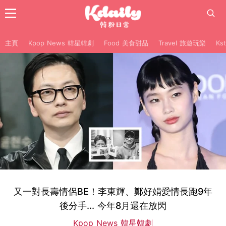
主頁
Kpop News 韓星韓劇
Food 美食甜品
Travel 旅遊玩樂
Ks
又一對長壽情侶BE！李東輝、鄭好娟愛情長跑9年
後分手... 今年8月還在放閃
Kpop News 韓星韓劇