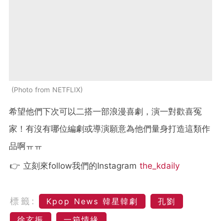
Photo from NETFLIX
希望他們下次可以二搭一部浪漫喜劇，演一對歡喜冤
家！有沒有哪位編劇或導演願意為他們量身打造這類作
品啊ㅠㅠ
👉 立刻來follow我們的Instagram
the_kdaily
標籤:
Kpop News 韓星韓劇
孔劉
徐玄振
一箱情緣