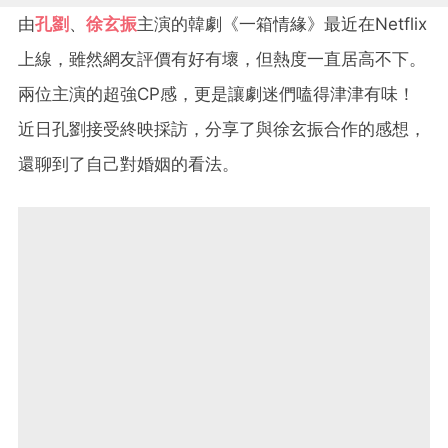
由
孔劉
、
徐玄振
主演的韓劇《一箱情緣》最近在Netflix
上線，雖然網友評價有好有壞，但熱度一直居高不下。
兩位主演的超強CP感，更是讓劇迷們嗑得津津有味！
近日孔劉接受終映採訪，分享了與徐玄振合作的感想，
還聊到了自己對婚姻的看法。