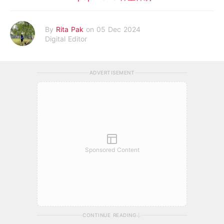
By
Rita Pak
on 05 Dec 2024
Digital Editor
ADVERTISEMENT
Sponsored Content
CONTINUE READING