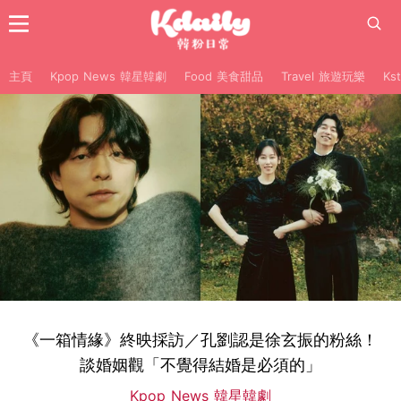
主頁
Kpop News 韓星韓劇
Food 美食甜品
Travel 旅遊玩樂
Ks
《一箱情緣》終映採訪／孔劉認是徐玄振的粉絲！
談婚姻觀「不覺得結婚是必須的」
Kpop News 韓星韓劇