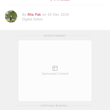
By
Rita Pak
on 30 Dec 2024
Digital Editor
ADVERTISEMENT
Sponsored Content
CONTINUE READING