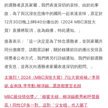
的遇難者及其家屬，我們表達深切的哀悼。由於此事
故，為了與沉浸在悲痛中的國民一起表達哀悼，原定於
12月30日晚上8時40分播出的《2024 MBC演技大
賞》直播將取消，改為錄播，特此通知。」
接著表示：「這一決定是為了悼念遇難者，並與家屬共
同分擔痛苦。請觀眾諒解，關於錄播節目的播出安排及
得獎者公布方式，我們將另行詳細通知。我們祈願遇難
者安息，並再次向遇難者家屬表達深切的慰問。」
太激烈！2024《MBC演技大賞》7位大賞候補／李荷
妮.金南珠.李帝勳.柳演錫...選誰都實至名歸
MBC最佳情侶獎／「櫥窗夫婦」柳演錫蔡秀彬呼聲最
高！同性CP各一對、這對「父女檔」也入圍了