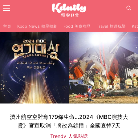
主頁
Kpop News 韓星韓劇
Food 美食甜品
Travel 旅遊玩樂
Ks
濟州航空空難奪179條生命...2024《MBC演技大
賞》官宣取消「將改為錄播」全國哀悼7天
Trendy 人氣熱話