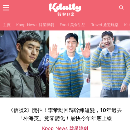
主頁
Kpop News 韓星韓劇
Food 美食甜品
Travel 旅遊玩樂
Ks
《信號2》開拍！李帝勳回歸幹練短髮，10年過去
「朴海英」竟零變化！最快今年年底上線
Kpop News 韓星韓劇