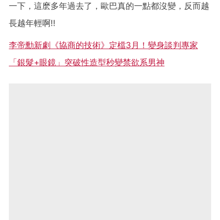
一下，這麽多年過去了，歐巴真的一點都沒變，反而越
長越年輕啊!!
李帝勳新劇《協商的技術》定檔3月！變身談判專家
「銀髮+眼鏡」突破性造型秒變禁欲系男神