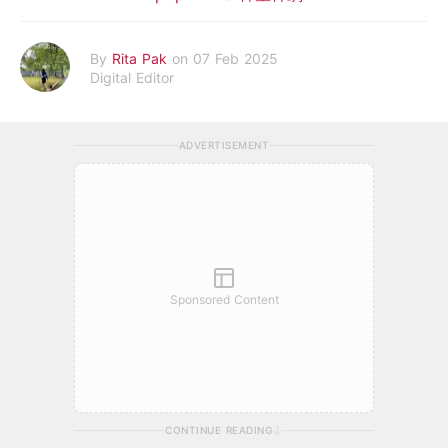
By
Rita Pak
on 07 Feb 2025
Digital Editor
ADVERTISEMENT
Sponsored Content
CONTINUE READING