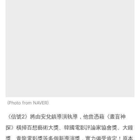
Photo from NAVER
《信號2》將由安兌鎮導演執導，他曾憑藉《晝盲神
探》橫掃百想藝術大獎、韓國電影評論家協會獎、大鐘
獎、青龍電影獎等多個新導演獎，實力備受肯定！原本