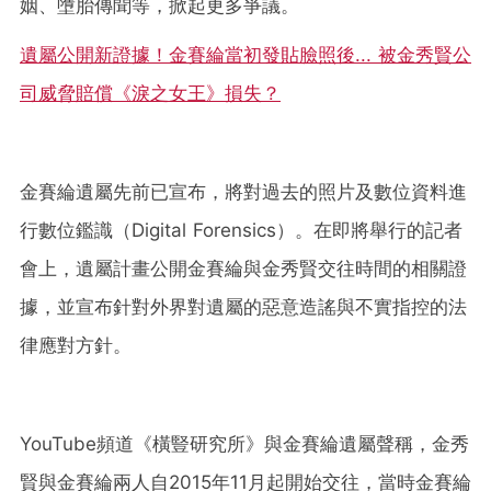
姻、墮胎傳聞等，掀起更多爭議。
遺屬公開新證據！金賽綸當初發貼臉照後... 被金秀賢公
司威脅賠償《淚之女王》損失？
金賽綸遺屬先前已宣布，將對過去的照片及數位資料進
行數位鑑識（Digital Forensics）。在即將舉行的記者
會上，遺屬計畫公開金賽綸與金秀賢交往時間的相關證
據，並宣布針對外界對遺屬的惡意造謠與不實指控的法
律應對方針。
YouTube頻道《橫豎研究所》與金賽綸遺屬聲稱，金秀
賢與金賽綸兩人自2015年11月起開始交往，當時金賽綸