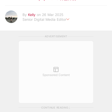
By
Kelly
on 26 Mar 2025
Senior Digital Media Editor
假韓妞真台妹///日常追星追劇。
ADVERTISEMENT
Sponsored Content
CONTINUE READING