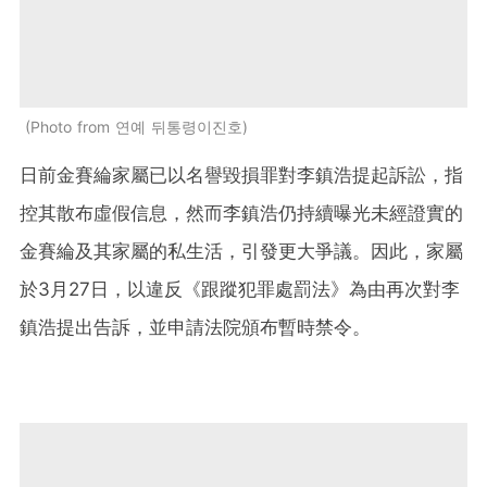
Photo from 연예 뒤통령이진호
日前金賽綸家屬已以名譽毀損罪對李鎮浩提起訴訟，指
控其散布虛假信息，然而李鎮浩仍持續曝光未經證實的
金賽綸及其家屬的私生活，引發更大爭議。因此，家屬
於3月27日，以違反《跟蹤犯罪處罰法》為由再次對李
鎮浩提出告訴，並申請法院頒布暫時禁令。