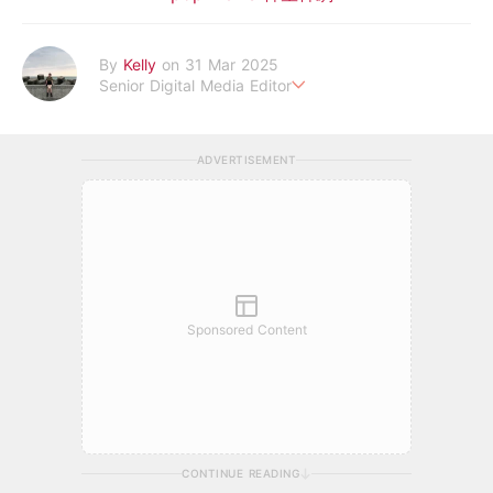
By
Kelly
on 31 Mar 2025
Senior Digital Media Editor
假韓妞真台妹///日常追星追劇。
ADVERTISEMENT
Sponsored Content
CONTINUE READING