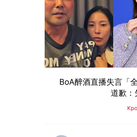
BoA醉酒直播失言「
道歉：
Kp