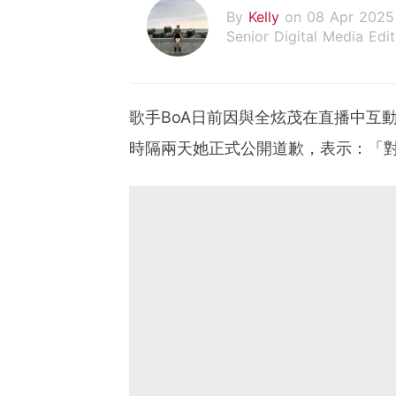
By
Kelly
on 08 Apr 2025
Senior Digital Media Edit
假韓妞真台妹///日常追星
歌手BoA日前因與全炫茂在直播中互
時隔兩天她正式公開道歉，表示：「