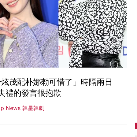
全炫茂配朴娜勑可惜了」時隔兩日
失禮的發言很抱歉
op News 韓星韓劇