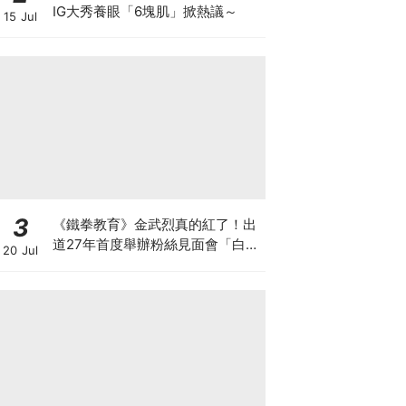
IG大秀養眼「6塊肌」掀熱議～
15 Jul
3
《鐵拳教育》金武烈真的紅了！出
道27年首度舉辦粉絲見面會「白西
20 Jul
裝+眼鏡」太誘惑