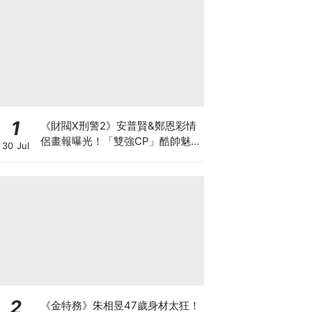
1
《財閥X刑警2》安普賢&鄭恩彩情
侶畫報曝光！「雙強CP」酷帥魅
30 Jul
力爆棚～
2
《金特務》朱相昱47歲身材太狂！