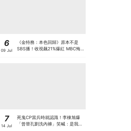
6
《金特務：本色回歸》原本不是
SBS播！收視飆21%爆紅 MBC悔
09 Jul
到列為「禁詞」
7
死鬼CP當兵時就認識！李棟旭爆
「曾替孔劉洗內褲」笑喊：是我把
14 Jul
他養大的